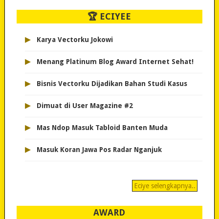
🏆 ECIYEE
▸
Karya Vectorku Jokowi
▸
Menang Platinum Blog Award Internet Sehat!
▸
Bisnis Vectorku Dijadikan Bahan Studi Kasus
▸
Dimuat di User Magazine #2
▸
Mas Ndop Masuk Tabloid Banten Muda
▸
Masuk Koran Jawa Pos Radar Nganjuk
Eciye selengkapnya..
AWARD