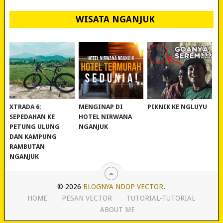
WISATA NGANJUK
REVIEW POLYGON
MURAH BANGET!
WISATA NGANJUK:
XTRADA 6:
MENGINAP DI
PIKNIK KE NGLUYU
SEPEDAHAN KE
HOTEL NIRWANA
PETUNG ULUNG
NGANJUK
DAN KAMPUNG
RAMBUTAN
NGANJUK
© 2026
BLOGNYA NDOP VECTOR
.
HOME
PESAN VECTOR
TUTORIAL-TUTORIAL
ABOUT ME