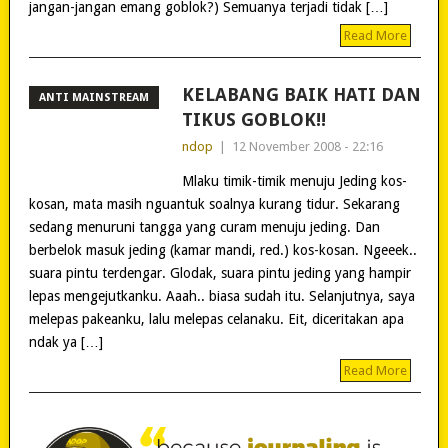
jangan-jangan emang goblok?) Semuanya terjadi tidak […]
Read More
KELABANG BAIK HATI DAN
ANTI MAINSTREAM
TIKUS GOBLOK!!
ndop
|
12 November 2008 - 22:16
Mlaku timik-timik menuju Jeding kos-
kosan, mata masih nguantuk soalnya kurang tidur. Sekarang
sedang menuruni tangga yang curam menuju jeding. Dan
berbelok masuk jeding (kamar mandi, red.) kos-kosan. Ngeeek..
suara pintu terdengar. Glodak, suara pintu jeding yang hampir
lepas mengejutkanku. Aaah.. biasa sudah itu. Selanjutnya, saya
melepas pakeanku, lalu melepas celanaku. Eit, diceritakan apa
ndak ya […]
Read More