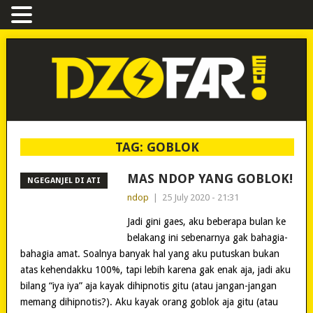
TAG:
GOBLOK
MAS NDOP YANG GOBLOK!
NGEGANJEL DI ATI
ndop
|
25 July 2020 - 21:31
Jadi gini gaes, aku beberapa bulan ke
belakang ini sebenarnya gak bahagia-
bahagia amat. Soalnya banyak hal yang aku putuskan bukan
atas kehendakku 100%, tapi lebih karena gak enak aja, jadi aku
bilang “iya iya” aja kayak dihipnotis gitu (atau jangan-jangan
memang dihipnotis?). Aku kayak orang goblok aja gitu (atau