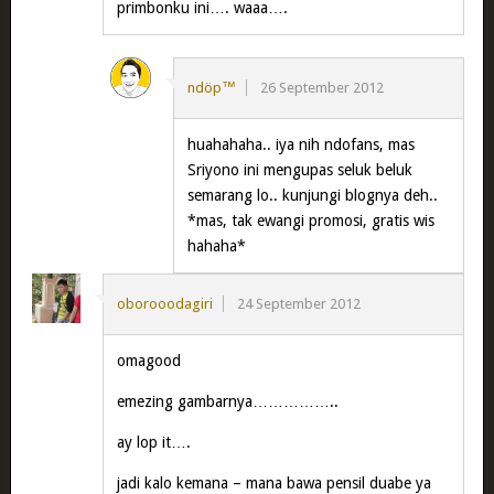
primbonku ini…. waaa….
ndöp™
26 September 2012
huahahaha.. iya nih ndofans, mas
Sriyono ini mengupas seluk beluk
semarang lo.. kunjungi blognya deh..
*mas, tak ewangi promosi, gratis wis
hahaha*
oborooodagiri
24 September 2012
omagood
emezing gambarnya……………..
ay lop it….
jadi kalo kemana – mana bawa pensil duabe ya