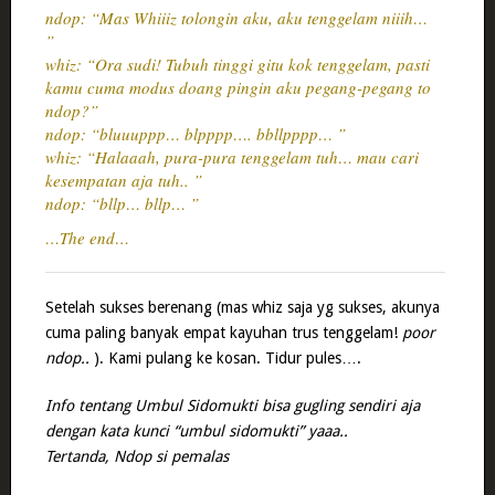
ndop: “Mas Whiiiz tolongin aku, aku tenggelam niiih…
”
whiz: “Ora sudi! Tubuh tinggi gitu kok tenggelam, pasti
kamu cuma modus doang pingin aku pegang-pegang to
ndop?”
ndop: “bluuuppp… blpppp…. bbllpppp… ”
whiz: “Halaaah, pura-pura tenggelam tuh… mau cari
kesempatan aja tuh.. ”
ndop: “bllp… bllp… ”
…The end…
Setelah sukses berenang (mas whiz saja yg sukses, akunya
cuma paling banyak empat kayuhan trus tenggelam!
poor
ndop..
). Kami pulang ke kosan. Tidur pules….
Info tentang Umbul Sidomukti bisa gugling sendiri aja
dengan kata kunci “umbul sidomukti” yaaa..
Tertanda, Ndop si pemalas