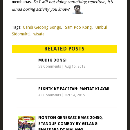
membahas.
So I will not doing something repetitive, it’s
kinda boring activity you know?
Tags:
Candi Gedong Songo
,
Sam Poo Kong
,
Umbul
Sidomukti
,
wisata
RELATED POSTS
MUDIK DONG!
58 Comments
|
Aug 15, 2013
PIKNIK KE PACITAN: PANTAI KLAYAR
43 Comments
|
Oct 14, 2015
NONTON GENERASI EMAS 20450,
STANDUP COMEDY BY GILANG
BHASKARA DI MALANG