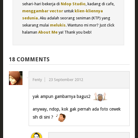
sehari-hari bekerja di
Ndop Studio
, kadang di cafe,
menggambar vector
untuk
klien-kliennya
sedunia
. Aku adalah seorang seniman (KTP) yang
sekarang mulai
melukis
. Wantuno mi mor? Just click
halaman
About Me
ya! Thank you beb!
18 COMMENTS
Fenty
23 September 2012
yak ampun gambarnya bagus2
anyway, ndop, kok gak pernah ada foto cewek
sih di sini ?