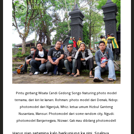
Pintu gerbang Wisata Candi Gedong Songo featuring photo model
ternama, dari kiri ke kanan: Rohman: photo model dari Demak, Ndop:
photomodel dari Nganjuk, Whiz: ketua umum Hizbul Ganteng
Nusantara, Mansur: Photomodel dari some random city, Ngudi:
photomodel Banjarnegara, Nizwar: Gak mau dibilang photomodel!
Harus siap setamina kalo berkunjung ke sini. Soalnya