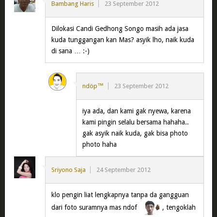
Bambang Haris
23 September 2012
Dilokasi Candi Gedhong Songo masih ada jasa
kuda tunggangan kan Mas? asyik lho, naik kuda
di sana … :-)
ndöp™
23 September 2012
iya ada, dan kami gak nyewa, karena
kami pingin selalu bersama hahaha..
gak asyik naik kuda, gak bisa photo
photo haha
Sriyono Saja
24 September 2012
klo pengin liat lengkapnya tanpa da gangguan
dari foto suramnya mas ndof
, tengoklah