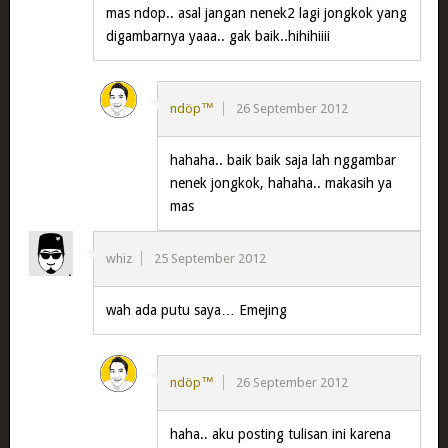
mas ndop.. asal jangan nenek2 lagi jongkok yang
digambarnya yaaa.. gak baik..hihihiiii
ndöp™
26 September 2012
hahaha.. baik baik saja lah nggambar
nenek jongkok, hahaha.. makasih ya
mas
whiz
25 September 2012
wah ada putu saya… Emejing
ndöp™
26 September 2012
haha.. aku posting tulisan ini karena