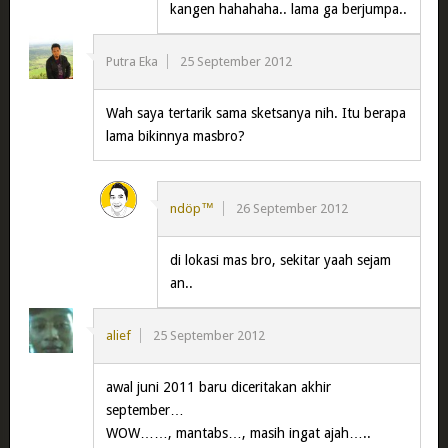
kangen hahahaha.. lama ga berjumpa..
Putra Eka
25 September 2012
Wah saya tertarik sama sketsanya nih. Itu berapa
lama bikinnya masbro?
ndöp™
26 September 2012
di lokasi mas bro, sekitar yaah sejam
an..
alief
25 September 2012
awal juni 2011 baru diceritakan akhir
september…
WOW……, mantabs…, masih ingat ajah…..