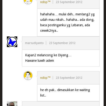
ndöp™
23 September 2012
hahahaha… mulai deh.. mentang2 yg
udah mau nikah.. hahaha.. ada dong,
baca postinganku yg Lebaran, ada
cewek2nya..
marsudiyanto
23 September 2012
Kapan2 melancong ke Diyeng…
Hawane luwih adem
ndöp™
23 September 2012
he eh pak.. dimasukkan ke waiting
list..