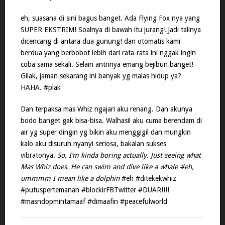
eh, suasana di sini bagus banget. Ada Flying Fox nya yang
SUPER EKSTRIM! Soalnya di bawah itu jurang! Jadi talinya
dicencang di antara dua gunung! dan otomatis kami
berdua yang berbobot lebih dari rata-rata ini nggak ingin
coba sama sekali. Selain antrinya emang bejibun banget!
Gilak, jaman sekarang ini banyak yg malas hidup ya?
HAHA. #plak
Dan terpaksa mas Whiz ngajari aku renang. Dan akunya
bodo banget gak bisa-bisa. Walhasil aku cuma berendam di
air yg super dingin yg bikin aku menggigil dan mungkin
kalo aku disuruh nyanyi seriosa, bakalan sukses
vibratonya.
So, I’m kinda boring actually. Just seeing what
Mas Whiz does. He can swim and dive like a whale #eh,
ummmm I mean like a dolphin
#eh #ditekekwhiz
#putuspertemanan #blockirFBTwitter #DUAR!!!!
#masndopmintamaaf #dimaafin #peacefulworld