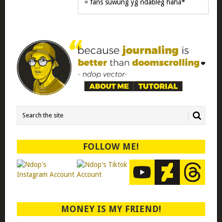
= fans suwung yg ndableg haha*
FOLLOW ME!
MONEY IS MY FRIEND!