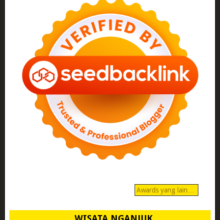
Awards yang lain…
WISATA NGANJUK