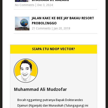
No Comments
|
Dec 3, 2024
JALAN KAKI KE BEE JAY BAKAU RESORT
PROBOLINGGO
21 Comments
|
Jan 20, 2018
SIAPA ITU NDOP VECTOR?
Muhammad Ali Mudzofar
Bocah ngganteng putranya Bapak Dokterandes
Djainuri (Nganjuk) dan Munasikah (Tulungagung) ini