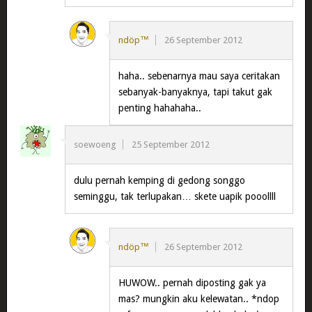
ndöp™
26 September 2012
haha.. sebenarnya mau saya ceritakan
sebanyak-banyaknya, tapi takut gak
penting hahahaha..
soewoeng
25 September 2012
dulu pernah kemping di gedong songgo
seminggu, tak terlupakan… skete uapik pooollll
ndöp™
26 September 2012
HUWOW.. pernah diposting gak ya
mas? mungkin aku kelewatan.. *ndop