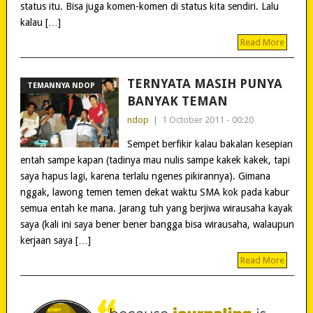
status itu. Bisa juga komen-komen di status kita sendiri. Lalu
kalau […]
Read More
TERNYATA MASIH PUNYA
TEMANNYA NDOP
BANYAK TEMAN
ndop
|
1 October 2011 - 00:20
Sempet berfikir kalau bakalan kesepian
entah sampe kapan (tadinya mau nulis sampe kakek kakek, tapi
saya hapus lagi, karena terlalu ngenes pikirannya). Gimana
nggak, lawong temen temen dekat waktu SMA kok pada kabur
semua entah ke mana. Jarang tuh yang berjiwa wirausaha kayak
saya (kali ini saya bener bener bangga bisa wirausaha, walaupun
kerjaan saya […]
Read More