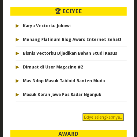
🏆 ECIYEE
▸
Karya Vectorku Jokowi
▸
Menang Platinum Blog Award Internet Sehat!
▸
Bisnis Vectorku Dijadikan Bahan Studi Kasus
▸
Dimuat di User Magazine #2
▸
Mas Ndop Masuk Tabloid Banten Muda
▸
Masuk Koran Jawa Pos Radar Nganjuk
Eciye selengkapnya..
AWARD