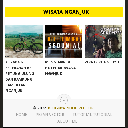
WISATA NGANJUK
REVIEW POLYGON
MURAH BANGET!
WISATA NGANJUK:
XTRADA 6:
MENGINAP DI
PIKNIK KE NGLUYU
SEPEDAHAN KE
HOTEL NIRWANA
PETUNG ULUNG
NGANJUK
DAN KAMPUNG
RAMBUTAN
NGANJUK
© 2026
BLOGNYA NDOP VECTOR
.
HOME
PESAN VECTOR
TUTORIAL-TUTORIAL
ABOUT ME