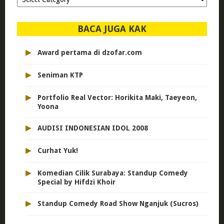
dipilih..
BACA JUGA KAK
▸
Award pertama di dzofar.com
▸
Seniman KTP
▸
Portfolio Real Vector: Horikita Maki, Taeyeon,
Yoona
▸
AUDISI INDONESIAN IDOL 2008
▸
Curhat Yuk!
▸
Komedian Cilik Surabaya: Standup Comedy
Special by Hifdzi Khoir
▸
Standup Comedy Road Show Nganjuk (Sucros)