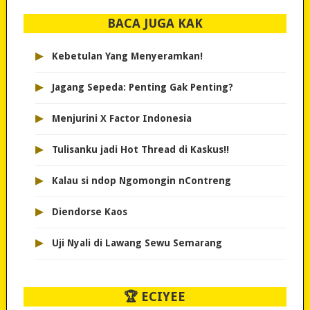
BACA JUGA KAK
▸
Kebetulan Yang Menyeramkan!
▸
Jagang Sepeda: Penting Gak Penting?
▸
Menjurini X Factor Indonesia
▸
Tulisanku jadi Hot Thread di Kaskus!!
▸
Kalau si ndop Ngomongin nContreng
▸
Diendorse Kaos
▸
Uji Nyali di Lawang Sewu Semarang
🏆 ECIYEE