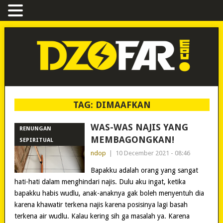
TAG:
DIMAAFKAN
WAS-WAS NAJIS YANG
RENUNGAN
MEMBAGONGKAN!
SEPIRITUAL
ndop
|
10 December 2021 - 08:46
Bapakku adalah orang yang sangat
hati-hati dalam menghindari najis. Dulu aku ingat, ketika
bapakku habis wudlu, anak-anaknya gak boleh menyentuh dia
karena khawatir terkena najis karena posisinya lagi basah
terkena air wudlu. Kalau kering sih ga masalah ya. Karena