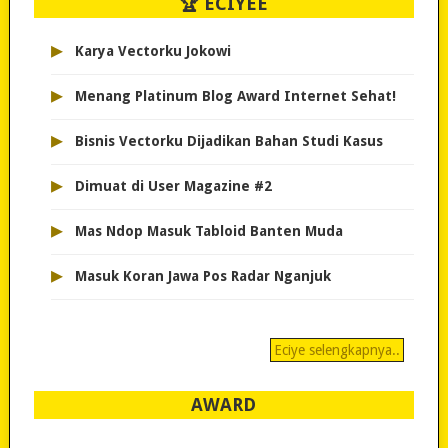
🏆 ECIYEE
▸
Karya Vectorku Jokowi
▸
Menang Platinum Blog Award Internet Sehat!
▸
Bisnis Vectorku Dijadikan Bahan Studi Kasus
▸
Dimuat di User Magazine #2
▸
Mas Ndop Masuk Tabloid Banten Muda
▸
Masuk Koran Jawa Pos Radar Nganjuk
Eciye selengkapnya..
AWARD