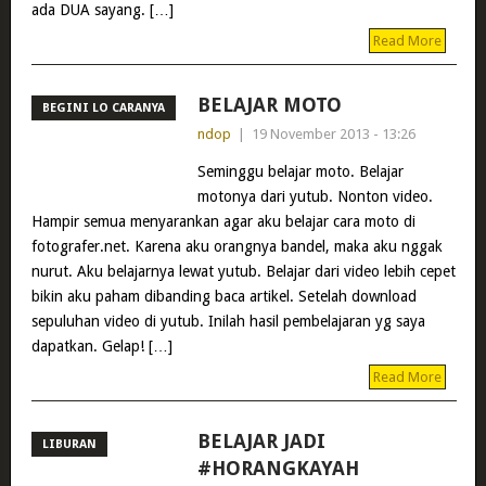
ada DUA sayang. […]
Read More
BELAJAR MOTO
BEGINI LO CARANYA
ndop
|
19 November 2013 - 13:26
Seminggu belajar moto. Belajar
motonya dari yutub. Nonton video.
Hampir semua menyarankan agar aku belajar cara moto di
fotografer.net. Karena aku orangnya bandel, maka aku nggak
nurut. Aku belajarnya lewat yutub. Belajar dari video lebih cepet
bikin aku paham dibanding baca artikel. Setelah download
sepuluhan video di yutub. Inilah hasil pembelajaran yg saya
dapatkan. Gelap! […]
Read More
BELAJAR JADI
LIBURAN
#HORANGKAYAH