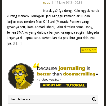
ndop
|
17 June 2013 - 06:38
Norak ya? Iya dong. Kalo nggak norak
kurang menarik. Mungkin. Jadi Minggu kemarin aku udah
janjian mau nonton Man Of Steel (Manusia Permen yang
gayanya setil, kata Ahmad Dhani). Aku ditraktir sama Dony,
temen SMA ku yang duitnya banyak, orangnya sugih mblegedu
kerjanya di Papua sana. Kebetulan dia pas libur gitu deh. Iya
iya, di […]
Read More