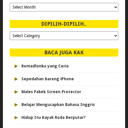
Ngeblog
Sejak
2007!
DIPILIH-DIPILIH..
Dipilih-
dipilih..
BACA JUGA KAK
▸
Romadlonku yang Ceria
▸
Sepedahan bareng iPhone
▸
Males Pakek Screen Protector
▸
Belajar Mengucapkan Bahasa Inggris
▸
Hidup Itu Kayak Roda Berputar?