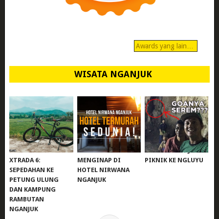
Awards yang lain…
WISATA NGANJUK
REVIEW POLYGON
MURAH BANGET!
WISATA NGANJUK:
XTRADA 6:
MENGINAP DI
PIKNIK KE NGLUYU
SEPEDAHAN KE
HOTEL NIRWANA
PETUNG ULUNG
NGANJUK
DAN KAMPUNG
RAMBUTAN
NGANJUK