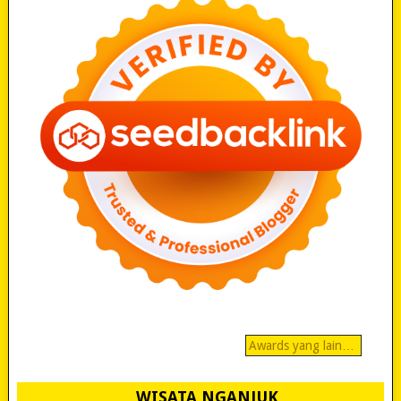
Awards yang lain…
WISATA NGANJUK