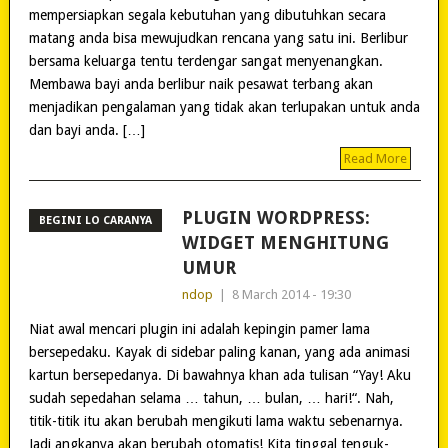
mempersiapkan segala kebutuhan yang dibutuhkan secara
matang anda bisa mewujudkan rencana yang satu ini. Berlibur
bersama keluarga tentu terdengar sangat menyenangkan.
Membawa bayi anda berlibur naik pesawat terbang akan
menjadikan pengalaman yang tidak akan terlupakan untuk anda
dan bayi anda. […]
Read More
PLUGIN WORDPRESS:
BEGINI LO CARANYA
WIDGET MENGHITUNG
UMUR
ndop
|
8 March 2014 - 19:30
Niat awal mencari plugin ini adalah kepingin pamer lama
bersepedaku. Kayak di sidebar paling kanan, yang ada animasi
kartun bersepedanya. Di bawahnya khan ada tulisan “Yay! Aku
sudah sepedahan selama … tahun, … bulan, … hari!“. Nah,
titik-titik itu akan berubah mengikuti lama waktu sebenarnya.
Jadi angkanya akan berubah otomatis! Kita tinggal tenguk-