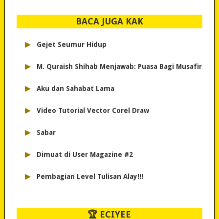
BACA JUGA KAK
▸
Gejet Seumur Hidup
▸
M. Quraish Shihab Menjawab: Puasa Bagi Musafir
▸
Aku dan Sahabat Lama
▸
Video Tutorial Vector Corel Draw
▸
Sabar
▸
Dimuat di User Magazine #2
▸
Pembagian Level Tulisan Alay!!!
🏆 ECIYEE