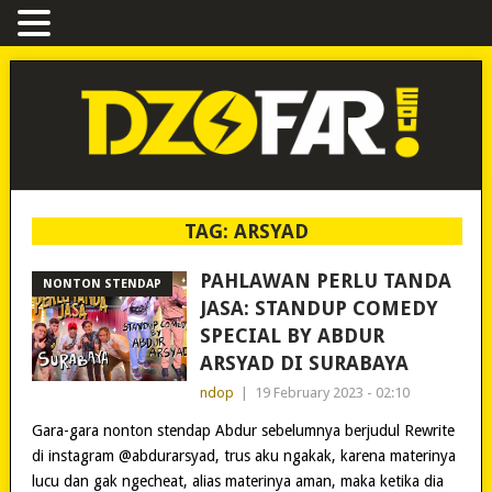
TAG:
ARSYAD
PAHLAWAN PERLU TANDA
NONTON STENDAP
JASA: STANDUP COMEDY
SPECIAL BY ABDUR
ARSYAD DI SURABAYA
ndop
|
19 February 2023 - 02:10
Gara-gara nonton stendap Abdur sebelumnya berjudul Rewrite
di instagram @abdurarsyad, trus aku ngakak, karena materinya
lucu dan gak ngecheat, alias materinya aman, maka ketika dia