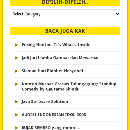
DIPILIH-DIPILIH..
Dipilih-
dipilih..
BACA JUGA KAK
▸
Pusing Nonton: It’s What’s Inside
▸
Jadi Juri Lomba Gambar dan Mewarnai
▸
Slamad Hari Blohher Nesyenel
▸
Nonton Muchas Gracias Tulungagung: Standup
Comedy by Gautama Shindu
▸
Java Software Solution
▸
AUDISI INDONESIAN IDOL 2008
▸
RUJAK SEMBRO yang mmm….