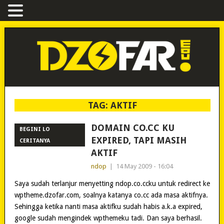
TAG:
AKTIF
DOMAIN CO.CC KU
BEGINI LO
EXPIRED, TAPI MASIH
CERITANYA
AKTIF
ndop
|
14 May 2009 - 16:04
Saya sudah terlanjur menyetting ndop.co.ccku untuk redirect ke
wptheme.dzofar.com, soalnya katanya co.cc ada masa aktifnya.
Sehingga ketika nanti masa aktifku sudah habis a.k.a expired,
google sudah mengindek wpthemeku tadi. Dan saya berhasil.