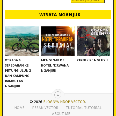
WISATA NGANJUK
REVIEW POLYGON
MURAH BANGET!
WISATA NGANJUK:
XTRADA 6:
MENGINAP DI
PIKNIK KE NGLUYU
SEPEDAHAN KE
HOTEL NIRWANA
PETUNG ULUNG
NGANJUK
DAN KAMPUNG
RAMBUTAN
NGANJUK
© 2026
BLOGNYA NDOP VECTOR
.
HOME
PESAN VECTOR
TUTORIAL-TUTORIAL
ABOUT ME