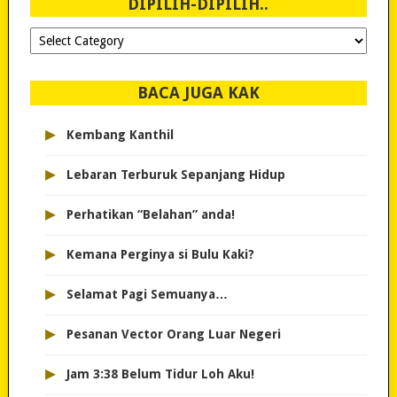
DIPILIH-DIPILIH..
Dipilih-
dipilih..
BACA JUGA KAK
▸
Kembang Kanthil
▸
Lebaran Terburuk Sepanjang Hidup
▸
Perhatikan “Belahan” anda!
▸
Kemana Perginya si Bulu Kaki?
▸
Selamat Pagi Semuanya…
▸
Pesanan Vector Orang Luar Negeri
▸
Jam 3:38 Belum Tidur Loh Aku!