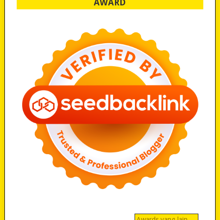
AWARD
Awards yang lain…