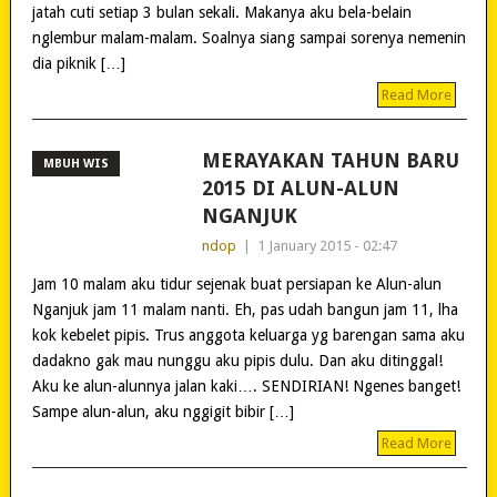
jatah cuti setiap 3 bulan sekali. Makanya aku bela-belain
nglembur malam-malam. Soalnya siang sampai sorenya nemenin
dia piknik […]
Read More
MERAYAKAN TAHUN BARU
MBUH WIS
2015 DI ALUN-ALUN
NGANJUK
ndop
|
1 January 2015 - 02:47
Jam 10 malam aku tidur sejenak buat persiapan ke Alun-alun
Nganjuk jam 11 malam nanti. Eh, pas udah bangun jam 11, lha
kok kebelet pipis. Trus anggota keluarga yg barengan sama aku
dadakno gak mau nunggu aku pipis dulu. Dan aku ditinggal!
Aku ke alun-alunnya jalan kaki…. SENDIRIAN! Ngenes banget!
Sampe alun-alun, aku nggigit bibir […]
Read More