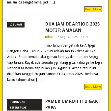
malam itu sangat rame, jadi […]
Read More
DUA JAM DI ARTJOG 2025
LIBURAN
MOTIF: AMALAN
ndop
|
6 August 2025 - 23:05
Tiap tahun banget nih ke Artjog?
Banget! Haha. Tahun 2025 ini adalah tahun kelima aku ke
Artjog. Entah kenapa aku gamau ketinggalan nonton Artjog
tiap tahun. Kayak ada sesuatu yg hilang gitu, kalau ga ke Jogja
National Museum tiap bulan Juni-Agustus. Artjog tahun ini
diadakan tanggal 20 Juni sampe 31 Agustus 2025. Bedanya,
kalau tahun-tahun […]
Read More
PAMER UMROH ITU GAK
RENUNGAN
PAPA
SEPIRITUAL