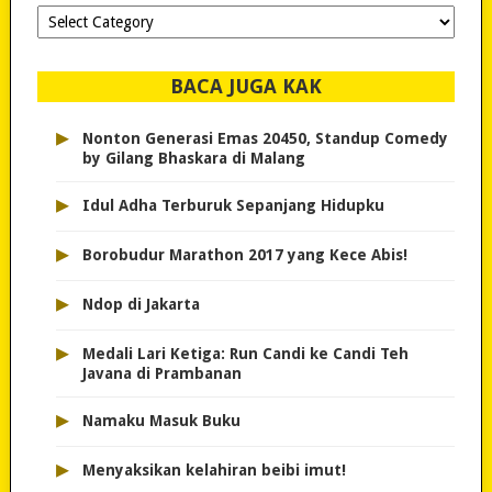
Dipilih-
dipilih..
BACA JUGA KAK
▸
Nonton Generasi Emas 20450, Standup Comedy
by Gilang Bhaskara di Malang
▸
Idul Adha Terburuk Sepanjang Hidupku
▸
Borobudur Marathon 2017 yang Kece Abis!
▸
Ndop di Jakarta
▸
Medali Lari Ketiga: Run Candi ke Candi Teh
Javana di Prambanan
▸
Namaku Masuk Buku
▸
Menyaksikan kelahiran beibi imut!