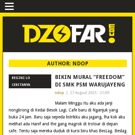
AUTHOR:
NDOP
BIKIN MURAL “FREEDOM”
BEGINI LO
DI SMK PSM WARUJAYENG
CERITANYA
ndop
|
27 August 2025 - 21:09
Malam Minggu itu aku ada janji
nongkrong di Kedai Besok Lagi. Cafe baru di Nganjuk yang
buka 24 jam. Baru saja sepeda listrikku aku jagang, lha kok aku
melihat ada Hanif and the gang magrok di trotoar di depan
cafe. Tentu saja mereka duduk di kursi biru khas BesLag. Beslag