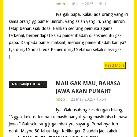
ndop
|
18 June 2025 - 16:11
Iya gak papa. Kalau ada orang yang iri
sama orang yg pamer umroh, yang salah yang iri. Yang umroh
tetap benar. Gak dosa. Bahkan seorang pemuka agama
terkenal, berpendapat kalau pamer ibadah di sosmed itu gak
papa. Daripada pamer maksiat, mending pamer ibadah kan ya?
Iya dong! Sholat Ied? Pamer dong! Setahun sekali masa gak
[…]
Read More
MAU GAK MAU, BAHASA
NGEGANJEL DI ATI
JAWA AKAN PUNAH?
ndop
|
22 May 2025 - 16:54
Iya. Gak usah ngeles dengan bilang,
“Nggak kok, di tempatku masih banyak yang masih bisa bahasa
jowo.” Gak sekarang juga mbak yu, sayang. Punahnya tuh
nanti. Maybe 50 tahun lagi. Ketika gen Z sudah jadi kakek