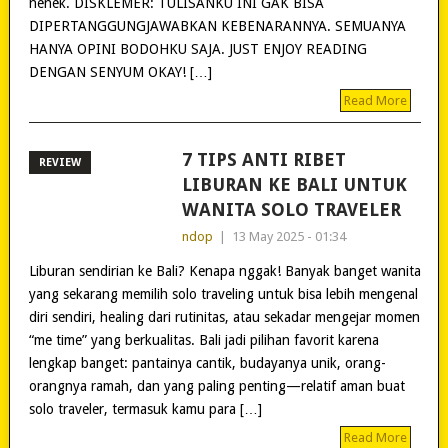
nenek. DISKLEMER: TULISANKU INI GAK BISA
DIPERTANGGUNGJAWABKAN KEBENARANNYA. SEMUANYA
HANYA OPINI BODOHKU SAJA. JUST ENJOY READING
DENGAN SENYUM OKAY! […]
Read More
7 TIPS ANTI RIBET
REVIEW
LIBURAN KE BALI UNTUK
WANITA SOLO TRAVELER
ndop
|
13 May 2025 - 01:34
Liburan sendirian ke Bali? Kenapa nggak! Banyak banget wanita
yang sekarang memilih solo traveling untuk bisa lebih mengenal
diri sendiri, healing dari rutinitas, atau sekadar mengejar momen
“me time” yang berkualitas. Bali jadi pilihan favorit karena
lengkap banget: pantainya cantik, budayanya unik, orang-
orangnya ramah, dan yang paling penting—relatif aman buat
solo traveler, termasuk kamu para […]
Read More