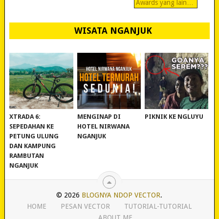
Awards yang lain…
WISATA NGANJUK
REVIEW POLYGON
MURAH BANGET!
WISATA NGANJUK:
XTRADA 6:
MENGINAP DI
PIKNIK KE NGLUYU
SEPEDAHAN KE
HOTEL NIRWANA
PETUNG ULUNG
NGANJUK
DAN KAMPUNG
RAMBUTAN
NGANJUK
© 2026
BLOGNYA NDOP VECTOR
.
HOME
PESAN VECTOR
TUTORIAL-TUTORIAL
ABOUT ME