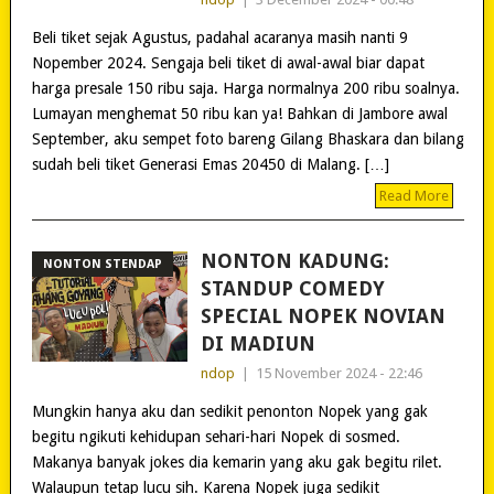
Beli tiket sejak Agustus, padahal acaranya masih nanti 9
Nopember 2024. Sengaja beli tiket di awal-awal biar dapat
harga presale 150 ribu saja. Harga normalnya 200 ribu soalnya.
Lumayan menghemat 50 ribu kan ya! Bahkan di Jambore awal
September, aku sempet foto bareng Gilang Bhaskara dan bilang
sudah beli tiket Generasi Emas 20450 di Malang. […]
Read More
NONTON KADUNG:
NONTON STENDAP
STANDUP COMEDY
SPECIAL NOPEK NOVIAN
DI MADIUN
ndop
|
15 November 2024 - 22:46
Mungkin hanya aku dan sedikit penonton Nopek yang gak
begitu ngikuti kehidupan sehari-hari Nopek di sosmed.
Makanya banyak jokes dia kemarin yang aku gak begitu rilet.
Walaupun tetap lucu sih. Karena Nopek juga sedikit