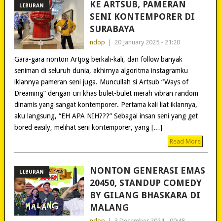
KE ARTSUB, PAMERAN
LIBURAN
SENI KONTEMPORER DI
SURABAYA
ndop
|
20 January 2025 - 21:20
Gara-gara nonton Artjog berkali-kali, dan follow banyak
seniman di seluruh dunia, akhirnya algoritma instagramku
iklannya pameran seni juga. Muncullah si Artsub “Ways of
Dreaming” dengan ciri khas bulet-bulet merah vibran random
dinamis yang sangat kontemporer. Pertama kali liat iklannya,
aku langsung, “EH APA NIH???” Sebagai insan seni yang get
bored easily, melihat seni kontemporer, yang […]
Read More
NONTON GENERASI EMAS
LIBURAN
20450, STANDUP COMEDY
BY GILANG BHASKARA DI
MALANG
ndop
|
3 December 2024 - 00:48