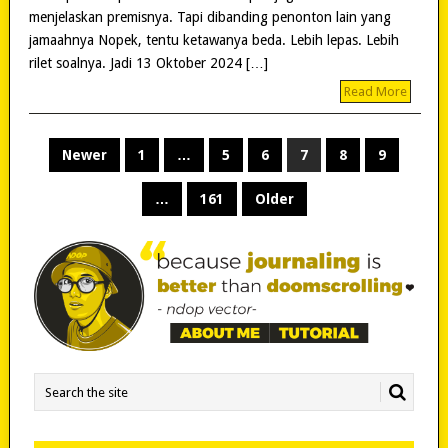
menjelaskan premisnya. Tapi dibanding penonton lain yang
jamaahnya Nopek, tentu ketawanya beda. Lebih lepas. Lebih
rilet soalnya. Jadi 13 Oktober 2024 […]
Read More
POSTS
Newer
1
…
5
6
7
8
9
PAGINATION
…
161
Older