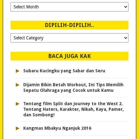
Ngeblog
Sejak
2007!
DIPILIH-DIPILIH..
Dipilih-
dipilih..
BACA JUGA KAK
▸
Subaru Kucingku yang Sabar dan Seru
▸
Dijamin Bikin Betah Workout, Ini Tips Memilih
Sepatu Olahraga yang Cocok untuk Kamu
▸
Tentang film Split dan Journey to the West 2.
Tentang Haters, Karakter, Nikah, Kaya, Pamer,
dan Sombong!
▸
Kangmas Mbakyu Nganjuk 2016