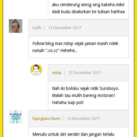
aku cenderung wong sing kakeha mikir
dadi kudu disalurkan ke tulisan hahhaa
Galih
12 December 2017
Follow blog mas ndop sejak jaman masih ndek
rumah “.co.cc” Hehehe..
ndop
12 December 2017
Nah iki boloku sejak ndik Suroboyo.
Malah tau mulih bareng motoran!
Hahaha suip pol!
Djangkaru Bumi
12 December 2017
Menulis untuk diri sendiri dan jangan terlalu