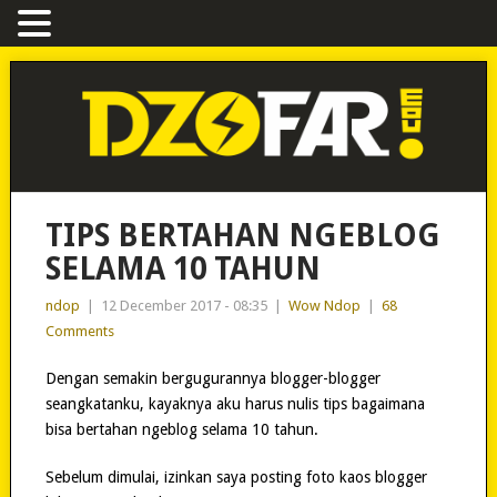
TIPS BERTAHAN NGEBLOG
SELAMA 10 TAHUN
ndop
|
12 December 2017 - 08:35
|
Wow Ndop
|
68
Comments
Dengan semakin bergugurannya blogger-blogger
seangkatanku, kayaknya aku harus nulis tips bagaimana
bisa bertahan ngeblog selama 10 tahun.
Sebelum dimulai, izinkan saya posting foto kaos blogger