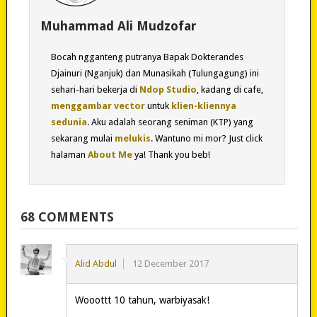
Muhammad Ali Mudzofar
Bocah ngganteng putranya Bapak Dokterandes
Djainuri (Nganjuk) dan Munasikah (Tulungagung) ini
sehari-hari bekerja di
Ndop Studio
, kadang di cafe,
menggambar vector
untuk
klien-kliennya
sedunia
. Aku adalah seorang seniman (KTP) yang
sekarang mulai
melukis
. Wantuno mi mor? Just click
halaman
About Me
ya! Thank you beb!
68 COMMENTS
Alid Abdul
12 December 2017
Wooottt 10 tahun, warbiyasak!