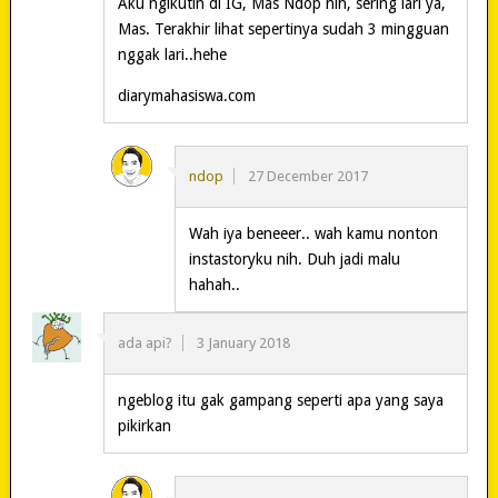
Aku ngikutin di IG, Mas Ndop nih, sering lari ya,
Mas. Terakhir lihat sepertinya sudah 3 mingguan
nggak lari..hehe
diarymahasiswa.com
ndop
27 December 2017
Wah iya beneeer.. wah kamu nonton
instastoryku nih. Duh jadi malu
hahah..
ada api?
3 January 2018
ngeblog itu gak gampang seperti apa yang saya
pikirkan