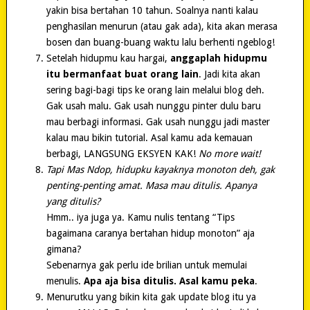
yakin bisa bertahan 10 tahun. Soalnya nanti kalau
penghasilan menurun (atau gak ada), kita akan merasa
bosen dan buang-buang waktu lalu berhenti ngeblog!
Setelah hidupmu kau hargai,
anggaplah hidupmu
itu bermanfaat buat orang lain
. Jadi kita akan
sering bagi-bagi tips ke orang lain melalui blog deh.
Gak usah malu. Gak usah nunggu pinter dulu baru
mau berbagi informasi. Gak usah nunggu jadi master
kalau mau bikin tutorial. Asal kamu ada kemauan
berbagi, LANGSUNG EKSYEN KAK!
No more wait!
Tapi Mas Ndop, hidupku kayaknya monoton deh, gak
penting-penting amat. Masa mau ditulis. Apanya
yang ditulis?
Hmm.. iya juga ya. Kamu nulis tentang “Tips
bagaimana caranya bertahan hidup monoton” aja
gimana?
Sebenarnya gak perlu ide brilian untuk memulai
menulis.
Apa aja bisa ditulis. Asal kamu peka
.
Menurutku yang bikin kita gak update blog itu ya