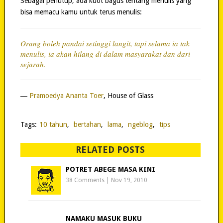
Sebagai penutup, ada kuot bagus tentang menulis yang
bisa memacu kamu untuk terus menulis:
Orang boleh pandai setinggi langit, tapi selama ia tak
menulis, ia akan hilang di dalam masyarakat dan dari
sejarah.
―
Pramoedya Ananta Toer
, House of Glass
Tags:
10 tahun
,
bertahan
,
lama
,
ngeblog
,
tips
RELATED POSTS
POTRET ABEGE MASA KINI
38 Comments
|
Nov 19, 2010
NAMAKU MASUK BUKU