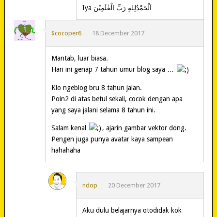
Iya اَلْحَمْدُلِلهِ رَبِّ الْعٰلَمِيْنَ
$cocoper6
18 December 2017
Mantab, luar biasa.
Hari ini genap 7 tahun umur blog saya …
Klo ngeblog bru 8 tahun jalan.
Poin2 di atas betul sekali, cocok dengan apa
yang saya jalani selama 8 tahun ini.
Salam kenal
, ajarin gambar vektor dong.
Pengen juga punya avatar kaya sampean
hahahaha
ndop
20 December 2017
Aku dulu belajarnya otodidak kok