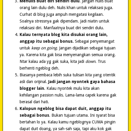
Menulis buat diri sendiri dulu
. Jangan nulis buat
orang lain dulu deh. Nulis khan untuk relaksasi juga.
Curhat di blog juga ampuh mengatasi kegilaan.
Soalnya stressnya gak dipendam. Jadi niatin untuk
relaksasi diri. Manfaatnya buat diri sendiri dulu.
Kalau ternyata blog kita disukai orang lain,
anggap itu sebagai bonus.
Sebagai penyemangat
untuk
keep on going
. Jangan dijadikan sebagai tujuan
ya. Karena kita gak bisa menyenangkan semua orang.
Ntar kalau ada yg gak suka, kita jadi
down
. Trus
berhenti ngeblog deh.
Biasanya pembaca lebih suka tulisan kita yang otentik
asli dan orijinal.
Jadi jangan nyontek gaya bahasa
blogger lain
. Kalau nyontek mulu kita akan
kehilangan passion nulis. Lama-lama capek karena gak
berasal dari hati.
Kalopun ngeblog bisa dapat duit, anggap itu
sebagai bonus
. Bukan tujuan utama. Ini syarat bisa
bertahan lo ya. Kalau kamu ngeblognya CUMA pingin
dapat duit doang, ya sah-sah saja, tapi aku kok gak