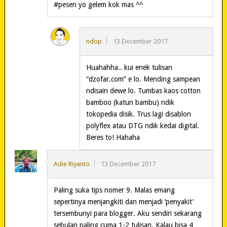
#pesen yo gelem kok mas ^^
ndop
13 December 2017
Huahahha.. kui enek tulisan
“dzofar.com” e lo. Mending sampean
ndisain dewe lo. Tumbas kaos cotton
bamboo (katun bambu) ndik
tokopedia disik. Trus lagi disablon
polyflex atau DTG ndik kedai digital.
Beres to! Hahaha
Adie Riyanto
13 December 2017
Paling suka tips nomer 9. Malas emang
sepertinya menjangkiti dan menjadi ‘penyakit’
tersembunyi para blogger. Aku sendiri sekarang
sebulan paling cuma 1-2 tulisan. Kalau bisa 4