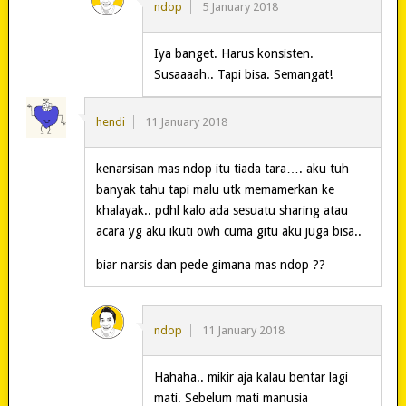
ndop
5 January 2018
Iya banget. Harus konsisten.
Susaaaah.. Tapi bisa. Semangat!
hendi
11 January 2018
kenarsisan mas ndop itu tiada tara…. aku tuh
banyak tahu tapi malu utk memamerkan ke
khalayak.. pdhl kalo ada sesuatu sharing atau
acara yg aku ikuti owh cuma gitu aku juga bisa..
biar narsis dan pede gimana mas ndop ??
ndop
11 January 2018
Hahaha.. mikir aja kalau bentar lagi
mati. Sebelum mati manusia