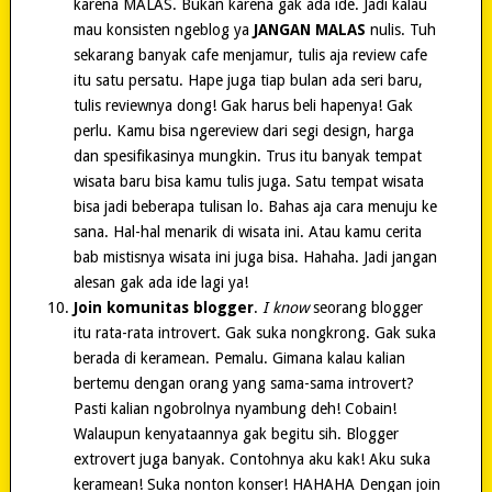
karena MALAS. Bukan karena gak ada ide. Jadi kalau
mau konsisten ngeblog ya
JANGAN MALAS
nulis. Tuh
sekarang banyak cafe menjamur, tulis aja review cafe
itu satu persatu. Hape juga tiap bulan ada seri baru,
tulis reviewnya dong! Gak harus beli hapenya! Gak
perlu. Kamu bisa ngereview dari segi design, harga
dan spesifikasinya mungkin. Trus itu banyak tempat
wisata baru bisa kamu tulis juga. Satu tempat wisata
bisa jadi beberapa tulisan lo. Bahas aja cara menuju ke
sana. Hal-hal menarik di wisata ini. Atau kamu cerita
bab mistisnya wisata ini juga bisa. Hahaha. Jadi jangan
alesan gak ada ide lagi ya!
Join komunitas blogger
.
I know
seorang blogger
itu rata-rata introvert. Gak suka nongkrong. Gak suka
berada di keramean. Pemalu. Gimana kalau kalian
bertemu dengan orang yang sama-sama introvert?
Pasti kalian ngobrolnya nyambung deh! Cobain!
Walaupun kenyataannya gak begitu sih. Blogger
extrovert juga banyak. Contohnya aku kak! Aku suka
keramean! Suka nonton konser! HAHAHA Dengan join