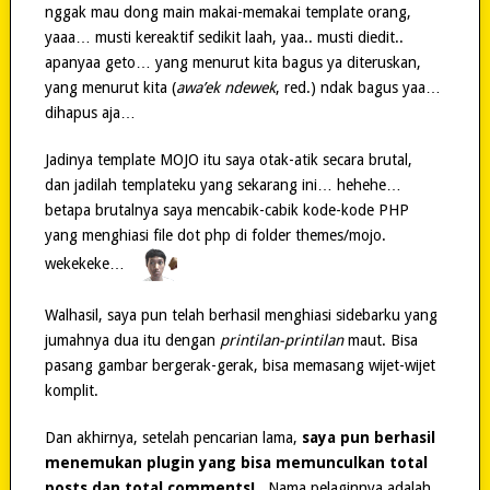
nggak mau dong main makai-memakai template orang,
yaaa… musti kereaktif sedikit laah, yaa.. musti diedit..
apanyaa geto… yang menurut kita bagus ya diteruskan,
yang menurut kita (
awa’ek ndewek
, red.) ndak bagus yaa…
dihapus aja…
Jadinya template MOJO itu saya otak-atik secara brutal,
dan jadilah templateku yang sekarang ini… hehehe…
betapa brutalnya saya mencabik-cabik kode-kode PHP
yang menghiasi file dot php di folder themes/mojo.
wekekeke…
Walhasil, saya pun telah berhasil menghiasi sidebarku yang
jumahnya dua itu dengan
printilan-printilan
maut. Bisa
pasang gambar bergerak-gerak, bisa memasang wijet-wijet
komplit.
Dan akhirnya, setelah pencarian lama,
saya pun berhasil
menemukan plugin yang bisa memunculkan total
posts dan total comments!
. Nama pelaginnya adalah