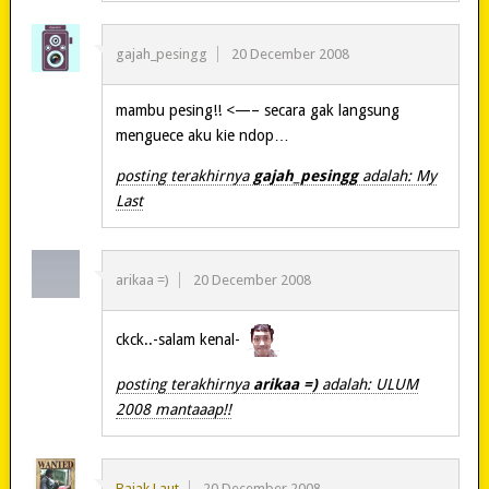
gajah_pesingg
20 December 2008
mambu pesing!! <—– secara gak langsung
menguece aku kie ndop…
posting terakhirnya
gajah_pesingg
adalah: My
Last
arikaa =)
20 December 2008
ckck..-salam kenal-
posting terakhirnya
arikaa =)
adalah: ULUM
2008 mantaaap!!
Bajak Laut
20 December 2008