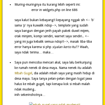
Muring-muringnya itu kurang lebih seperti ini:
error in widgets.php on line 686
saya kalut bukan kebayang!! kepayang nggak sih <-- 'b'
sama 'p' nya kuwalik ndop-->, template yang sudah
saya bangun dengan jerih payah pakek duwit mijem,
otak minjem, kompi sendiri, warnet saya sendiri.. <--
yang ini juga kebalik semua ndop!!-->, masak tiba-tiba
error hanya karena si php
siyalan kerto
itu?? Waah,
saya ndak terima… maka…
Saya pun mencoba mencari akal, saya lalu berkunjung
ke rumah nenek di desa maya. Nama nenek itu adalah
Mbah Gugel
, dia adalah mbah saya yang masih hidup di
desa maya. Saya tanya pelan-pelan dengan logat jawa
halus ke mbah gugel, tapi kenapa kok si mbah malah
ndak mudeng..
inih sekerinshotnya…