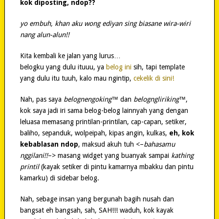
kok diposting, ndop??
yo embuh, khan aku wong ediyan sing biasane wira-wiri
nang alun-alun!!
Kita kembali ke jalan yang lurus…
belogku yang dulu ituuu, ya
belog ini
sih, tapi template
yang dulu itu tuuh, kalo mau ngintip,
cekelik di sini!
Nah, pas saya
belognengoking™
dan
belogngliriking™
,
kok saya jadi iri sama belog-belog lainnyah yang dengan
leluasa memasang printilan-printilan, cap-capan, setiker,
baliho, sepanduk, wolpeipah, kipas angin, kulkas,
eh, kok
kebablasan ndop
, maksud akuh tuh <–
bahasamu
nggilani!!
–> masang widget yang buanyak sampai
kathing
printil
(kayak setiker di pintu kamarnya mbakku dan pintu
kamarku) di sidebar belog.
Nah, sebage insan yang bergunah bagih nusah dan
bangsat eh bangsah, sah, SAH!!! waduh, kok kayak