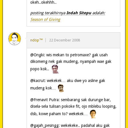
okeh..okehhh..
posting terakhirnya
Indah Sitepu
adalah:
Season of Giving
ndöp™
22 December 2008
@Ongki: wis mekan to petromaxe? gak usah
dikomeng nek gak mudeng, nyampah wae gak
popo kok..
@kacrut: wekekek… aku dwe yo asline gak
mudeng kok…
@Frenavit Putra: sembarang sak durunge bar,
disela-sela tulisan pokoke fit, ojo mblebu looping,
dsb, kowe paham to? wekekek…
@gajah_pesingg: wekekeke.. padahal aku gak