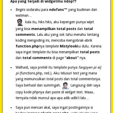
Apa yang terjadi di widgetmu ndop??
Begini sodaraku para
ndofans™
yang budiman dan
watiman…
kala itu, hiks hiks, aku kepengen punya wijet
yang bisa
menampilkan total posts
dan
total
comments
. Lalu aku yang sok tahu menahu tentang
koding mengoding ini, mencoba mengobrak-abrik
function.php
nya template
Mistylook
ku dulu. Karena
saya ingat template itu bisa menampilkan
total posts
dan
total comments
di page
“about”
nya.
Walhasil, saya preteli itu template punya
fangsyen pi eij
pi
(functions.php, red.). Aku telusuri text yang mana
yang memunculkan total posts dan total commentsnya.
Saya berhasil dan sumringah.
Langsung deh saya
copy kode phpnya dan paste di widget text. Waaa..
ternyata ndak muncul apa-apa adik-adik!! lalu…
Saya pun mencari akal, saya ingat postingannya si