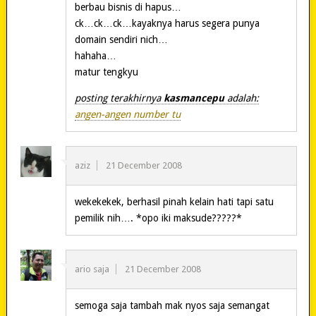
berbau bisnis di hapus…
ck…ck…ck…kayaknya harus segera punya
domain sendiri nich…
hahaha…
matur tengkyu
posting terakhirnya
kasmancepu
adalah:
angen-angen number tu
aziz
21 December 2008
wekekekek, berhasil pinah kelain hati tapi satu
pemilik nih…. *opo iki maksude?????*
ario saja
21 December 2008
semoga saja tambah mak nyos saja semangat