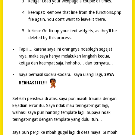
ketiga: Load your webpage a couple of times.
keempat: Remove that line from the functions.php
file again. You don’t want to leave it there.
kelima: Go fix up your text widgets, as they’ll be
deleted by this process.
Tapiii… karena saya ini orangnya ndablegh segajat
raya, maka saya hanya melakukan langkah kedua,
ketiga dan keempat saja. hohoho… dan ternyata…
Saya berhasil sodara-sodara.. saya ulangi lagi,
SAYA
BERHASIIIL!!!
Setelah peristiwa di atas, saya pun masih trauma dengan
kejadian error itu. Saya ndak mau teringat-ingat lagi,
walhasil saya pun hanting template lagi. Supaya ndak
teringat-ingat dengan template yang dulu ituh…
saya pun pergi ke mbah gugel lagi di desa maya. Si mbah