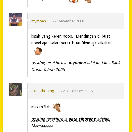
mymoen
22 December 2008
kisah yang keren ndop.. Mendingan di buat
novel aja. Kalau perlu, buat filem aja sekalian…
posting terakhirnya
mymoen
adalah: Kilas Balik
Dunia Tahun 2008
okta sihotang
22 December 2008
makan2lah
posting terakhirnya
okta sihotang
adalah:
Mamaaaaaa…