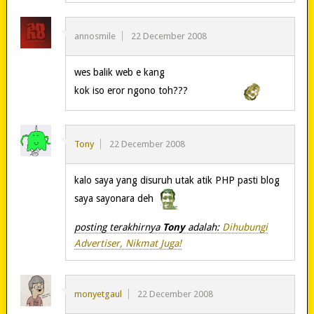
annosmile
22 December 2008
wes balik web e kang
kok iso eror ngono toh???
Tony
22 December 2008
kalo saya yang disuruh utak atik PHP pasti blog
saya sayonara deh
posting terakhirnya
Tony
adalah:
Dihubungi
Advertiser, Nikmat Juga!
monyetgaul
22 December 2008