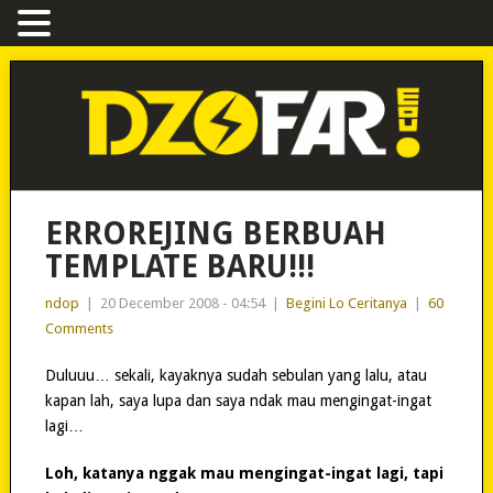
ERROREJING BERBUAH
TEMPLATE BARU!!!
ndop
|
20 December 2008 - 04:54
|
Begini Lo Ceritanya
|
60
Comments
Duluuu… sekali, kayaknya sudah sebulan yang lalu, atau
kapan lah, saya lupa dan saya ndak mau mengingat-ingat
lagi…
Loh, katanya nggak mau mengingat-ingat lagi, tapi