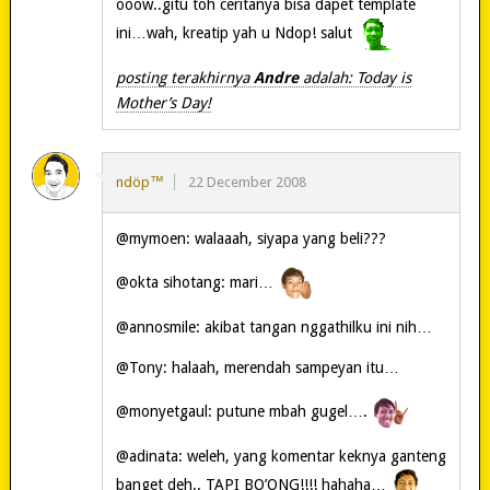
ooow..gitu toh ceritanya bisa dapet template
ini…wah, kreatip yah u Ndop! salut
posting terakhirnya
Andre
adalah: Today is
Mother’s Day!
ndöp™
22 December 2008
@mymoen: walaaah, siyapa yang beli???
@okta sihotang: mari…
@annosmile: akibat tangan nggathilku ini nih…
@Tony: halaah, merendah sampeyan itu…
@monyetgaul: putune mbah gugel….
@adinata: weleh, yang komentar keknya ganteng
banget deh.. TAPI BO’ONG!!!! hahaha…