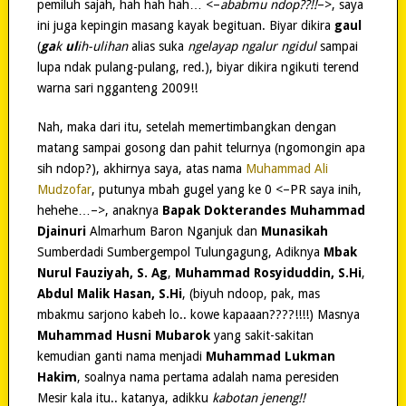
pemiluh sajah, hah hah hah… <–
ababmu ndop??!!
–>, saya
ini juga kepingin masang kayak begituan. Biyar dikira
gaul
(
ga
k
ul
ih-ulihan
alias suka
ngelayap ngalur ngidul
sampai
lupa ndak pulang-pulang, red.), biyar dikira ngikuti terend
warna sari ngganteng 2009!!
Nah, maka dari itu, setelah memertimbangkan dengan
matang sampai gosong dan pahit telurnya (ngomongin apa
sih ndop?), akhirnya saya, atas nama
Muhammad Ali
Mudzofar
, putunya mbah gugel yang ke 0 <–PR saya inih,
hehehe…–>, anaknya
Bapak Dokterandes Muhammad
Djainuri
Almarhum Baron Nganjuk dan
Munasikah
Sumberdadi Sumbergempol Tulungagung, Adiknya
Mbak
Nurul Fauziyah, S. Ag
,
Muhammad Rosyiduddin, S.Hi
,
Abdul Malik Hasan, S.Hi
, (biyuh ndoop, pak, mas
mbakmu sarjono kabeh lo.. kowe kapaaan????!!!!) Masnya
Muhammad Husni Mubarok
yang sakit-sakitan
kemudian ganti nama menjadi
Muhammad Lukman
Hakim
, soalnya nama pertama adalah nama peresiden
Mesir kala itu.. katanya, adikku
kabotan jeneng!!