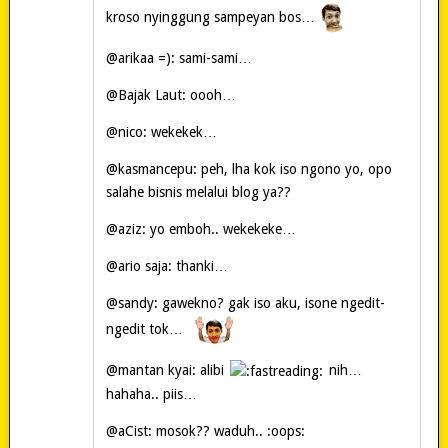
kroso nyinggung sampeyan bos…
@arikaa =): sami-sami…
@Bajak Laut: oooh…
@nico: wekekek…
@kasmancepu: peh, lha kok iso ngono yo, opo
salahe bisnis melalui blog ya??
@aziz: yo emboh.. wekekeke…
@ario saja: thanki…
@sandy: gawekno? gak iso aku, isone ngedit-
ngedit tok…
@mantan kyai: alibi
nih…
hahaha.. piis…
@aCist: mosok?? waduh.. :oops: