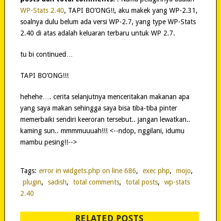
WP-Stats 2.40
, TAPI BO’ONG!!, aku makek yang WP-2.31,
soalnya dulu belum ada versi WP-2.7, yang type WP-Stats
2.40 di atas adalah keluaran terbaru untuk WP 2.7.
tu bi continued…
TAPI BO’ONG!!!
hehehe…. cerita selanjutnya menceritakan makanan apa
yang saya makan sehingga saya bisa tiba-tiba pinter
memerbaiki sendiri keeroran tersebut.. jangan lewatkan..
kaming sun.. mmmmuuuah!!! <--ndop, nggilani, idumu
mambu pesing!!-->
Tags:
error in widgets.php on line 686
,
exec php
,
mojo
,
plugin
,
sadish
,
total comments
,
total posts
,
wp-stats
2.40
RELATED POSTS