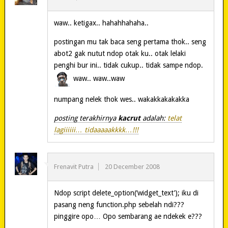
waw.. ketigax.. hahahhahaha..
postingan mu tak baca seng pertama thok.. seng
abot2 gak nutut ndop otak ku.. otak lelaki
penghi bur ini.. tidak cukup.. tidak sampe ndop.
waw.. waw..waw
numpang nelek thok wes.. wakakkakakakka
posting terakhirnya
kacrut
adalah:
telat
lagiiiiii… tidaaaaakkkk…!!!
Frenavit Putra
20 December 2008
Ndop script delete_option(’widget_text’); iku di
pasang neng function.php sebelah ndi???
pinggire opo… Opo sembarang ae ndekek e???