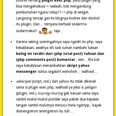
bodrex tentang
plugin exec php
, yaitu plugin yang
bisa mengeksekusi <–walaah, kok mengandung
pembunuhan ngunu ndop??–> php di widget.
Langsung tancap gas ke blognya bodrex dan donlod
itu plugin. Dan… ternyata berhasil sodarrrra-
sodarrrraku!!
tapi…
Karena saking sumringahnya saya ngedit itu php, saya
kebablasan, awalnya sih tadi cuman nambahi tulisan
belog ini terdiri dari (php total post) tulisan dan
(php comments post) komentar
, eee… lha kok
saya kebablasan menambahkan
skript yahoo
messenger
status segala!!! wohohoh… walhasil…
sekeripet
(script, red.) dari yahoo itu tidak dikenali
sama si plugin exec php, walhasil ya jelas si
pelagin
(plugin, red.)
muring-muring
gak karuan sama saya
sambil mukul-mukul pundak saya pakek dua kepalan
tangan sambil mulutnya mecucu mata ngeriyip.. kayak
disinengteron-sinengteron itu tuh…