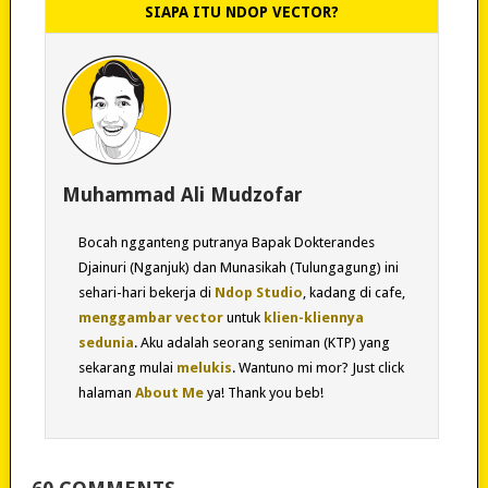
SIAPA ITU NDOP VECTOR?
Muhammad Ali Mudzofar
Bocah ngganteng putranya Bapak Dokterandes
Djainuri (Nganjuk) dan Munasikah (Tulungagung) ini
sehari-hari bekerja di
Ndop Studio
, kadang di cafe,
menggambar vector
untuk
klien-kliennya
sedunia
. Aku adalah seorang seniman (KTP) yang
sekarang mulai
melukis
. Wantuno mi mor? Just click
halaman
About Me
ya! Thank you beb!