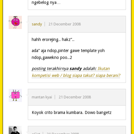
ngebelog nya…
sandy
21 December 2008
hahh erorejing.. hakz”..
ada” aja ndop,pinter gawe template yoh
ndop,gawekno poo..2
posting terakhirnya
sandy
adalah:
Ikutan
kompetisi web / blog siapa takut? siapa berani?
mantan kyai
21 December 2008
Koyok crito brama kumbara. Dowo bangetz