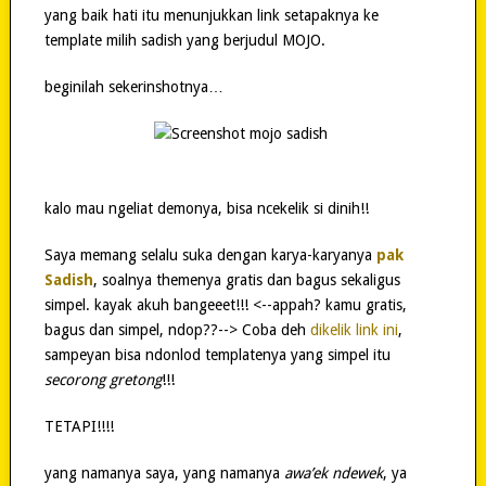
yang baik hati itu menunjukkan link setapaknya ke
template milih sadish yang berjudul MOJO.
beginilah sekerinshotnya…
kalo mau ngeliat demonya, bisa ncekelik si dinih!!
Saya memang selalu suka dengan karya-karyanya
pak
Sadish
, soalnya themenya gratis dan bagus sekaligus
simpel. kayak akuh bangeeet!!! <--appah? kamu gratis,
bagus dan simpel, ndop??--> Coba deh
dikelik link ini
,
sampeyan bisa ndonlod templatenya yang simpel itu
secorong gretong
!!!
TETAPI!!!!
yang namanya saya, yang namanya
awa’ek ndewek
, ya