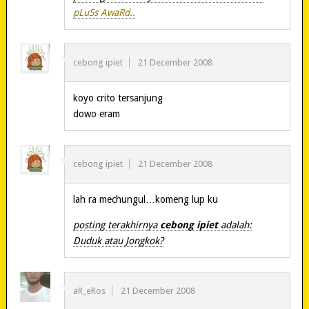
pLuSs AwaRd..
cebong ipiet
21 December 2008
koyo crito tersanjung
dowo eram
cebong ipiet
21 December 2008
lah ra mechungul…komeng lup ku
posting terakhirnya
cebong ipiet
adalah:
Duduk atau Jongkok?
aR_eRos
21 December 2008