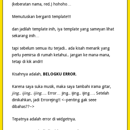
(keberatan nama, red.) hohoho…
Memutuskan berganti template!!!
dan jadilah template inih, iya template yang sameyan lihat
sekarang inih…
tapi sebelum semua itu terjadi.. ada kisah menarik yang
perlu pemirsa di rumah ketahui.. jangan ke mana-mana,
tetap di kik andi!!
Kisahnya adalah,
BELOGKU ERROR.
Karena saya suka musik, maka saya tambahi irama gitar,
jing.. ijing.. ijing…
. Error… jing.. ijing.. ijing…. Setelah
dinikahkan, jadi Errorejing!! <–penting gak seee
dibahas??–>
Tepatnya adalah error di widgetnya.