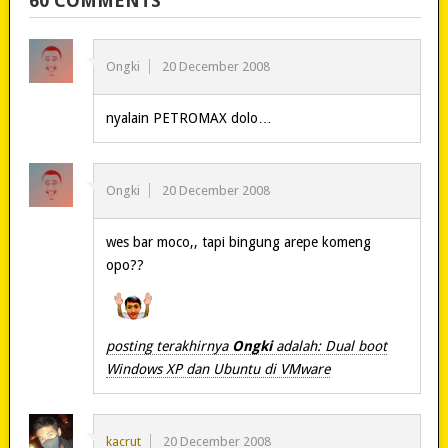
60 COMMENTS
Ongki
20 December 2008
nyalain PETROMAX dolo…
Ongki
20 December 2008
wes bar moco,, tapi bingung arepe komeng
opo??
posting terakhirnya
Ongki
adalah: Dual boot
Windows XP dan Ubuntu di VMware
kacrut
20 December 2008