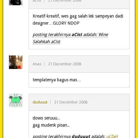
aCist
21 December 2008
Kreatif-kreatif, wes gag salah lek sampeyan dadi
designer…GLORY NDOP
posting terakhirnya
aCist
adalah: Wine
Salahkah aCist
Anas
21 December 2008
templatenya bagus mas…
duduuut
21 December 2008
dowo seruuu..
gag mudenk pisan..
posting terakhirnya
duduuut
adalah:
uLTaH