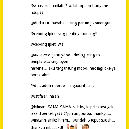
@Anas: ndi hadiahe? walah opo hubungane
ndop??
@duduuut: hahaha… sing penting komeng!!!
@cebong ipiet: sing penting komeng!!!
@cebong ipiet: wis..
@aR_eRos: ganti yooo.. dieling-eling to
templateku sing byen…
hehehe… aku tergantung mood, nek lagi oke ya
obrak-abrik…
@det: aduh ndoroo… ngapunteen..
@Istifajar: halah…
@hilman: SAMA-SAMA <--btw, kepsloknya gak
bisa dipencet ya?? @junjungpurba: thankyu...
@ma2nn-smile: hihihi... @Indah Sitepu: sudah...
thankyu mbaaak!!!