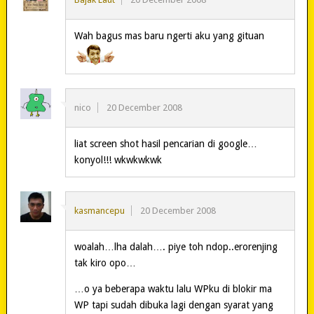
Wah bagus mas baru ngerti aku yang gituan
nico
20 December 2008
liat screen shot hasil pencarian di google…
konyol!!! wkwkwkwk
kasmancepu
20 December 2008
woalah…lha dalah…. piye toh ndop..erorenjing
tak kiro opo…
…o ya beberapa waktu lalu WPku di blokir ma
WP tapi sudah dibuka lagi dengan syarat yang