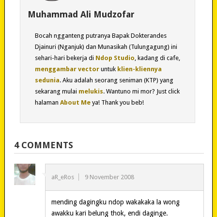
Muhammad Ali Mudzofar
Bocah ngganteng putranya Bapak Dokterandes
Djainuri (Nganjuk) dan Munasikah (Tulungagung) ini
sehari-hari bekerja di
Ndop Studio
, kadang di cafe,
menggambar vector
untuk
klien-kliennya
sedunia
. Aku adalah seorang seniman (KTP) yang
sekarang mulai
melukis
. Wantuno mi mor? Just click
halaman
About Me
ya! Thank you beb!
4 COMMENTS
aR_eRos
9 November 2008
mending dagingku ndop wakakaka la wong
awakku kari belung thok, endi daginge.