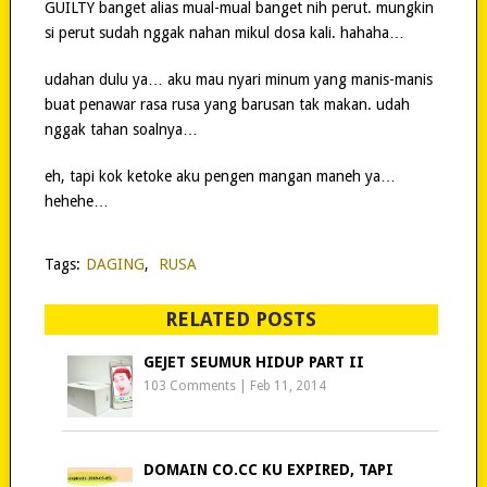
GUILTY banget alias mual-mual banget nih perut. mungkin
si perut sudah nggak nahan mikul dosa kali. hahaha…
udahan dulu ya… aku mau nyari minum yang manis-manis
buat penawar rasa rusa yang barusan tak makan. udah
nggak tahan soalnya…
eh, tapi kok ketoke aku pengen mangan maneh ya…
hehehe…
Tags:
DAGING
,
RUSA
RELATED POSTS
GEJET SEUMUR HIDUP PART II
103 Comments
|
Feb 11, 2014
DOMAIN CO.CC KU EXPIRED, TAPI