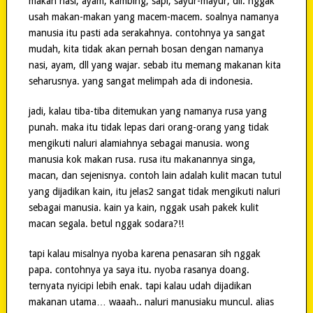
makan nasi, ayam, kambing, sapi, sayur-mayur, dll. nggak
usah makan-makan yang macem-macem. soalnya namanya
manusia itu pasti ada serakahnya. contohnya ya sangat
mudah, kita tidak akan pernah bosan dengan namanya
nasi, ayam, dll yang wajar. sebab itu memang makanan kita
seharusnya. yang sangat melimpah ada di indonesia.
jadi, kalau tiba-tiba ditemukan yang namanya rusa yang
punah. maka itu tidak lepas dari orang-orang yang tidak
mengikuti naluri alamiahnya sebagai manusia. wong
manusia kok makan rusa. rusa itu makanannya singa,
macan, dan sejenisnya. contoh lain adalah kulit macan tutul
yang dijadikan kain, itu jelas2 sangat tidak mengikuti naluri
sebagai manusia. kain ya kain, nggak usah pakek kulit
macan segala. betul nggak sodara?!!
tapi kalau misalnya nyoba karena penasaran sih nggak
papa. contohnya ya saya itu. nyoba rasanya doang.
ternyata nyicipi lebih enak. tapi kalau udah dijadikan
makanan utama… waaah.. naluri manusiaku muncul. alias