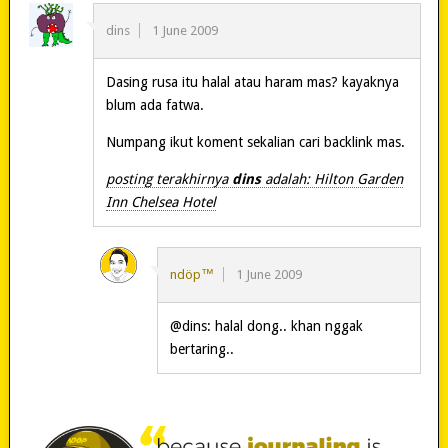
dins
1 June 2009
Dasing rusa itu halal atau haram mas? kayaknya
blum ada fatwa.
Numpang ikut koment sekalian cari backlink mas.
posting terakhirnya
dins
adalah: Hilton Garden
Inn Chelsea Hotel
ndöp™
1 June 2009
@dins: halal dong.. khan nggak
bertaring..