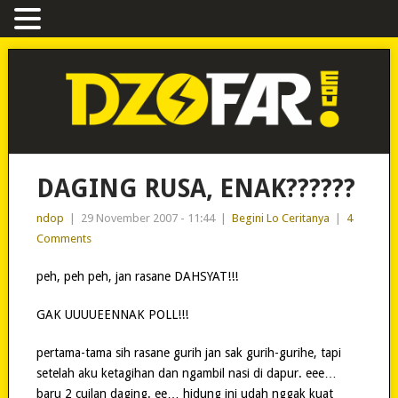
DAGING RUSA, ENAK??????
ndop
|
29 November 2007 - 11:44
|
Begini Lo Ceritanya
|
4
Comments
peh, peh peh, jan rasane DAHSYAT!!!
GAK UUUUEENNAK POLL!!!
pertama-tama sih rasane gurih jan sak gurih-gurihe, tapi
setelah aku ketagihan dan ngambil nasi di dapur. eee…
baru 2 cuilan daging. ee… hidung ini udah nggak kuat