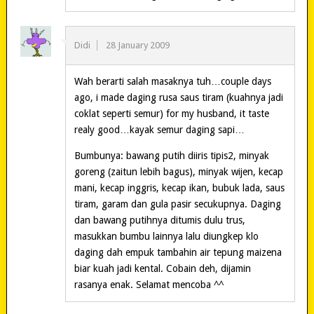
Didi
28 January 2009
Wah berarti salah masaknya tuh…couple days
ago, i made daging rusa saus tiram (kuahnya jadi
coklat seperti semur) for my husband, it taste
realy good…kayak semur daging sapi…
Bumbunya: bawang putih diiris tipis2, minyak
goreng (zaitun lebih bagus), minyak wijen, kecap
mani, kecap inggris, kecap ikan, bubuk lada, saus
tiram, garam dan gula pasir secukupnya. Daging
dan bawang putihnya ditumis dulu trus,
masukkan bumbu lainnya lalu diungkep klo
daging dah empuk tambahin air tepung maizena
biar kuah jadi kental. Cobain deh, dijamin
rasanya enak. Selamat mencoba ^^