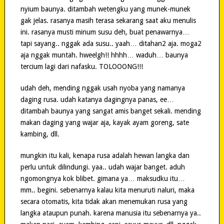
nyium baunya. ditambah wetengku yang munek-munek
gak jelas. rasanya masih terasa sekarang saat aku menulis
ini. rasanya musti minum susu deh, buat penawarnya…
tapi sayang.. nggak ada susu.. yaah… ditahan2 aja. moga2
aja nggak muntah. hweelgh!! hhhh… waduh… baunya
tercium lagi dari nafasku. TOLOOONG!!!
udah deh, mending nggak usah nyoba yang namanya
daging rusa. udah katanya dagingnya panas, ee…
ditambah baunya yang sangat amis banget sekali. mending
makan daging yang wajar aja, kayak ayam goreng, sate
kambing, dll.
mungkin itu kali, kenapa rusa adalah hewan langka dan
perlu untuk dilindungi. yaa.. udah wajar banget. aduh
ngomongnya kok blibet. gimana ya… maksudku itu…
mm.. begini. sebenarnya kalau kita menuruti naluri, maka
secara otomatis, kita tidak akan menemukan rusa yang
langka ataupun punah. karena manusia itu sebenarnya ya..