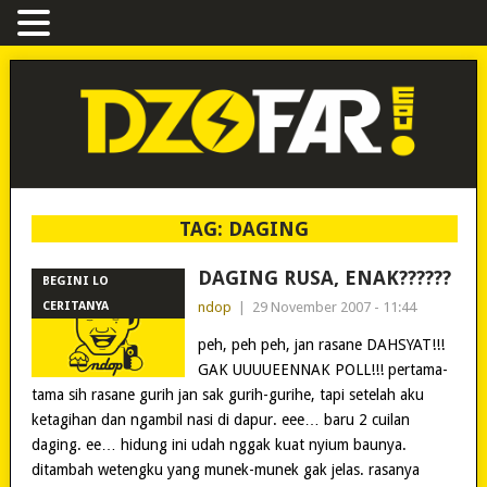
TAG:
DAGING
DAGING RUSA, ENAK??????
BEGINI LO
CERITANYA
ndop
|
29 November 2007 - 11:44
peh, peh peh, jan rasane DAHSYAT!!!
GAK UUUUEENNAK POLL!!! pertama-
tama sih rasane gurih jan sak gurih-gurihe, tapi setelah aku
ketagihan dan ngambil nasi di dapur. eee… baru 2 cuilan
daging. ee… hidung ini udah nggak kuat nyium baunya.
ditambah wetengku yang munek-munek gak jelas. rasanya