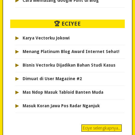
▸
Cara Memasang Google Font di Blog
🏆 ECIYEE
▸
Karya Vectorku Jokowi
▸
Menang Platinum Blog Award Internet Sehat!
▸
Bisnis Vectorku Dijadikan Bahan Studi Kasus
▸
Dimuat di User Magazine #2
▸
Mas Ndop Masuk Tabloid Banten Muda
▸
Masuk Koran Jawa Pos Radar Nganjuk
Eciye selengkapnya..