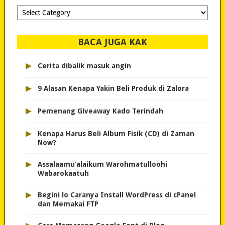
Dipilih-
dipilih..
BACA JUGA KAK
▸
Cerita dibalik masuk angin
▸
9 Alasan Kenapa Yakin Beli Produk di Zalora
▸
Pemenang Giveaway Kado Terindah
▸
Kenapa Harus Beli Album Fisik (CD) di Zaman
Now?
▸
Assalaamu’alaikum Warohmatulloohi
Wabarokaatuh
▸
Begini lo Caranya Install WordPress di cPanel
dan Memakai FTP