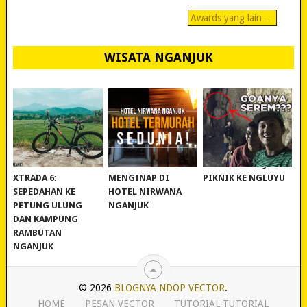
Awards yang lain…
WISATA NGANJUK
REVIEW POLYGON
MURAH BANGET!
WISATA NGANJUK:
XTRADA 6:
MENGINAP DI
PIKNIK KE NGLUYU
SEPEDAHAN KE
HOTEL NIRWANA
PETUNG ULUNG
NGANJUK
DAN KAMPUNG
RAMBUTAN
NGANJUK
© 2026
BLOGNYA NDOP VECTOR
.
HOME
PESAN VECTOR
TUTORIAL-TUTORIAL