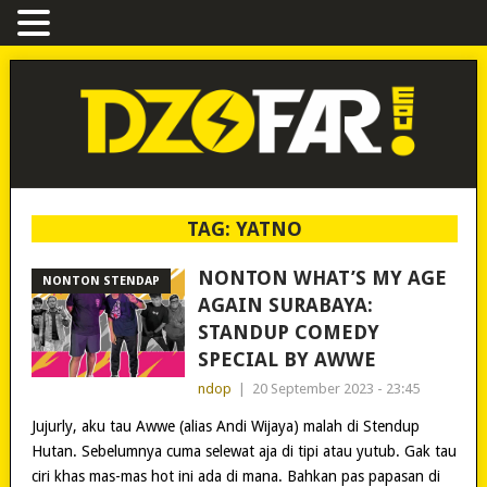
TAG:
YATNO
NONTON WHAT’S MY AGE
NONTON STENDAP
AGAIN SURABAYA:
STANDUP COMEDY
SPECIAL BY AWWE
ndop
|
20 September 2023 - 23:45
Jujurly, aku tau Awwe (alias Andi Wijaya) malah di Stendup
Hutan. Sebelumnya cuma selewat aja di tipi atau yutub. Gak tau
ciri khas mas-mas hot ini ada di mana. Bahkan pas papasan di