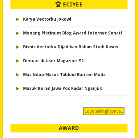
🏆 ECIYEE
▸
Karya Vectorku Jokowi
▸
Menang Platinum Blog Award Internet Sehat!
▸
Bisnis Vectorku Dijadikan Bahan Studi Kasus
▸
Dimuat di User Magazine #2
▸
Mas Ndop Masuk Tabloid Banten Muda
▸
Masuk Koran Jawa Pos Radar Nganjuk
Eciye selengkapnya..
AWARD