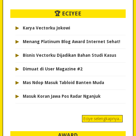
🏆 ECIYEE
▸
Karya Vectorku Jokowi
▸
Menang Platinum Blog Award Internet Sehat!
▸
Bisnis Vectorku Dijadikan Bahan Studi Kasus
▸
Dimuat di User Magazine #2
▸
Mas Ndop Masuk Tabloid Banten Muda
▸
Masuk Koran Jawa Pos Radar Nganjuk
Eciye selengkapnya..
AWARD