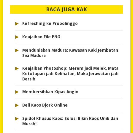
BACA JUGA KAK
▸
Refreshing ke Probolinggo
▸
Keajaiban File PNG
▸
Menduniakan Madura: Kawasan Kaki Jembatan
Sisi Madura
▸
Keajaiban Photoshop: Merem jadi Melek, Mata
Ketutupan jadi Kelihatan, Muka Jerawatan jadi
Bersih
▸
Membersihkan Kipas Angin
▸
Beli Kaos Bjork Online
▸
Spidol Khusus Kaos: Solusi Bikin Kaos Unik dan
Murah!