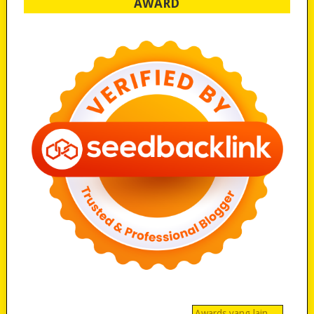
AWARD
Awards yang lain…