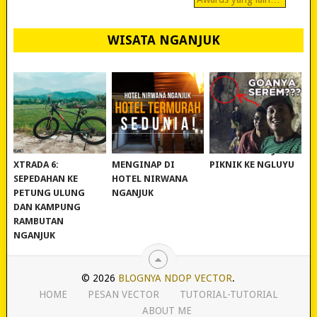
WISATA NGANJUK
REVIEW POLYGON
MURAH BANGET!
WISATA NGANJUK:
XTRADA 6:
MENGINAP DI
PIKNIK KE NGLUYU
SEPEDAHAN KE
HOTEL NIRWANA
PETUNG ULUNG
NGANJUK
DAN KAMPUNG
RAMBUTAN
NGANJUK
© 2026
BLOGNYA NDOP VECTOR
.
HOME
PESAN VECTOR
TUTORIAL-TUTORIAL
ABOUT ME