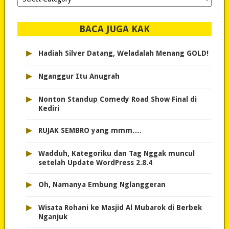
dipilih..
BACA JUGA KAK
▸
Hadiah Silver Datang, Weladalah Menang GOLD!
▸
Nganggur Itu Anugrah
▸
Nonton Standup Comedy Road Show Final di
Kediri
▸
RUJAK SEMBRO yang mmm….
▸
Wadduh, Kategoriku dan Tag Nggak muncul
setelah Update WordPress 2.8.4
▸
Oh, Namanya Embung Nglanggeran
▸
Wisata Rohani ke Masjid Al Mubarok di Berbek
Nganjuk