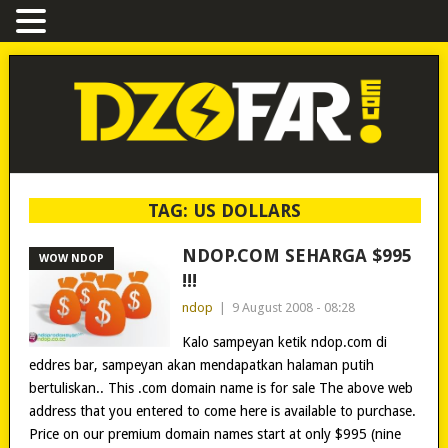
TAG:
US DOLLARS
NDOP.COM SEHARGA $995
WOW NDOP
!!!
ndop
|
9 August 2008 - 08:28
Kalo sampeyan ketik ndop.com di
eddres bar, sampeyan akan mendapatkan halaman putih
bertuliskan.. This .com domain name is for sale The above web
address that you entered to come here is available to purchase.
Price on our premium domain names start at only $995 (nine