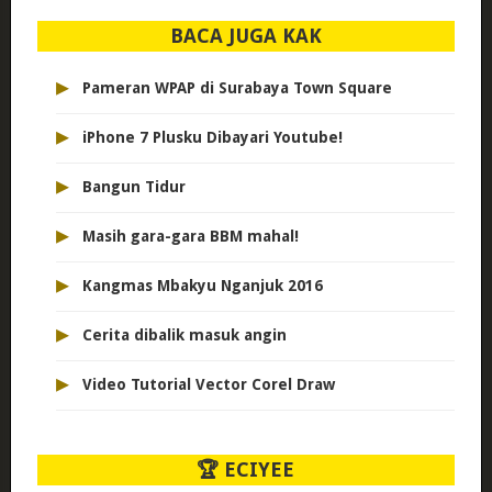
BACA JUGA KAK
▸
Pameran WPAP di Surabaya Town Square
▸
iPhone 7 Plusku Dibayari Youtube!
▸
Bangun Tidur
▸
Masih gara-gara BBM mahal!
▸
Kangmas Mbakyu Nganjuk 2016
▸
Cerita dibalik masuk angin
▸
Video Tutorial Vector Corel Draw
🏆 ECIYEE