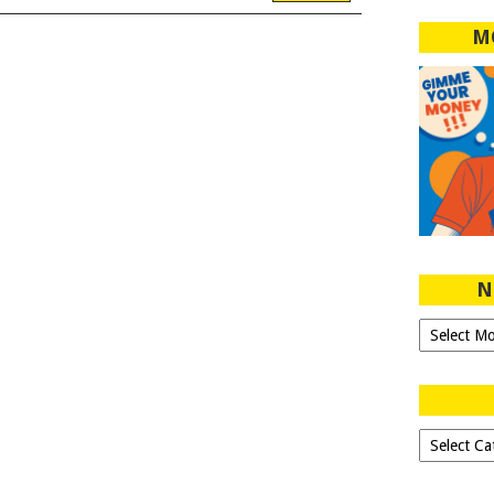
M
N
Ngeblog
Sejak
2007!
Dipilih-
dipilih..