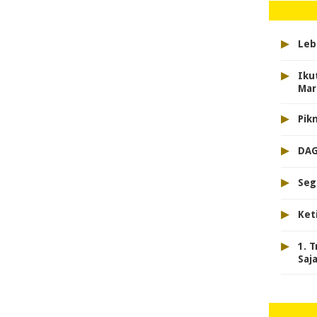
▸
Leb
▸
Iku
Mar
▸
Pik
▸
DAG
▸
Seg
▸
Ket
▸
1. 
Saj