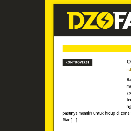
C
KONTROVERSI
n
Ba
me
zo
te
ng
pastinya memilih untuk hidup di zon
Biar […]