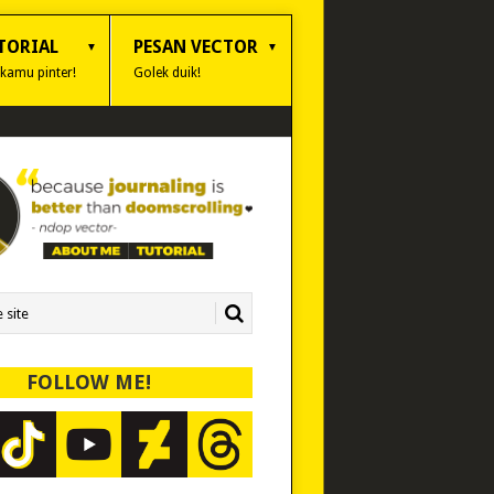
TORIAL
PESAN VECTOR
 kamu pinter!
Golek duik!
FOLLOW ME!