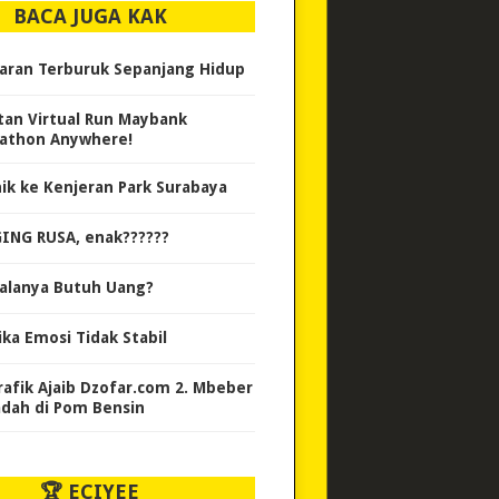
BACA JUGA KAK
aran Terburuk Sepanjang Hidup
tan Virtual Run Maybank
athon Anywhere!
nik ke Kenjeran Park Surabaya
ING RUSA, enak??????
alanya Butuh Uang?
ika Emosi Tidak Stabil
Trafik Ajaib Dzofar.com 2. Mbeber
adah di Pom Bensin
🏆 ECIYEE