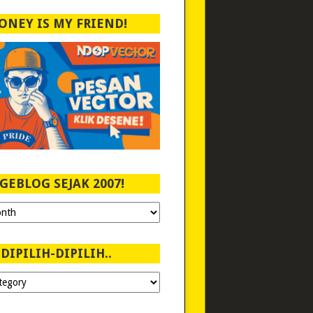
ONEY IS MY FRIEND!
GEBLOG SEJAK 2007!
DIPILIH-DIPILIH..