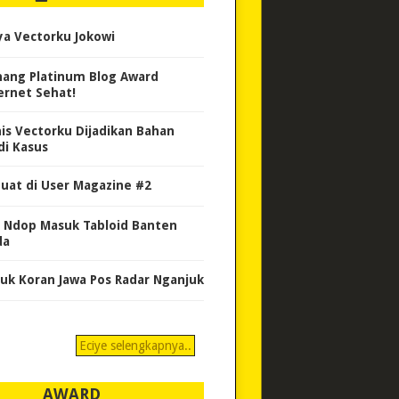
ya Vectorku Jokowi
ang Platinum Blog Award
ernet Sehat!
nis Vectorku Dijadikan Bahan
di Kasus
uat di User Magazine #2
 Ndop Masuk Tabloid Banten
da
uk Koran Jawa Pos Radar Nganjuk
Eciye selengkapnya..
AWARD