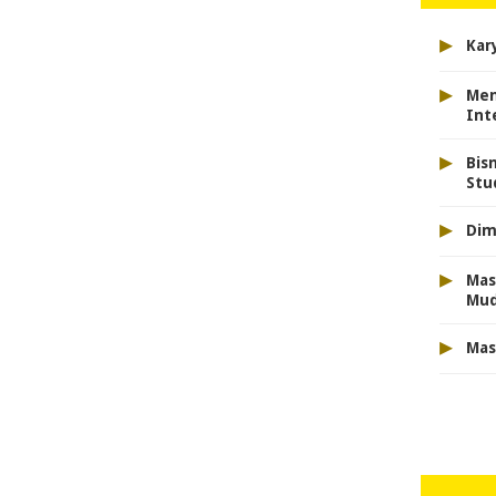
▸
Kar
▸
Men
Int
▸
Bis
Stu
▸
Dim
▸
Mas
Mu
▸
Mas