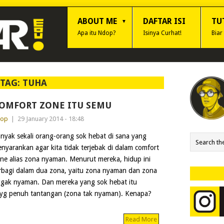
ABOUT ME
DAFTAR ISI
TU
Apa itu Ndop?
Isinya Curhat!
Biar
TAG:
TUHA
OMFORT ZONE ITU SEMU
dop
|
29 January 2014 - 18:48
nyak sekali orang-orang sok hebat di sana yang
nyarankan agar kita tidak terjebak di dalam comfort
ne alias zona nyaman. Menurut mereka, hidup ini
rbagi dalam dua zona, yaitu zona nyaman dan zona
gak nyaman. Dan mereka yang sok hebat itu
a yg penuh tantangan (zona tak nyaman). Kenapa?
Read More