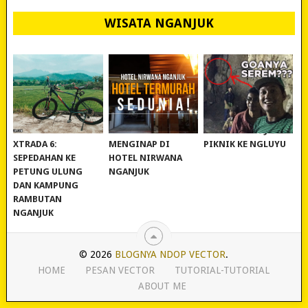
WISATA NGANJUK
REVIEW POLYGON
MURAH BANGET!
WISATA NGANJUK:
XTRADA 6:
MENGINAP DI
PIKNIK KE NGLUYU
SEPEDAHAN KE
HOTEL NIRWANA
PETUNG ULUNG
NGANJUK
DAN KAMPUNG
RAMBUTAN
NGANJUK
© 2026
BLOGNYA NDOP VECTOR
.
HOME
PESAN VECTOR
TUTORIAL-TUTORIAL
ABOUT ME