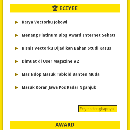
🏆 ECIYEE
▸
Karya Vectorku Jokowi
▸
Menang Platinum Blog Award Internet Sehat!
▸
Bisnis Vectorku Dijadikan Bahan Studi Kasus
▸
Dimuat di User Magazine #2
▸
Mas Ndop Masuk Tabloid Banten Muda
▸
Masuk Koran Jawa Pos Radar Nganjuk
Eciye selengkapnya..
AWARD