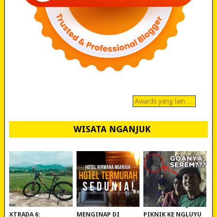
Awards yang lain…
WISATA NGANJUK
REVIEW POLYGON
MURAH BANGET!
WISATA NGANJUK:
XTRADA 6:
MENGINAP DI
PIKNIK KE NGLUYU