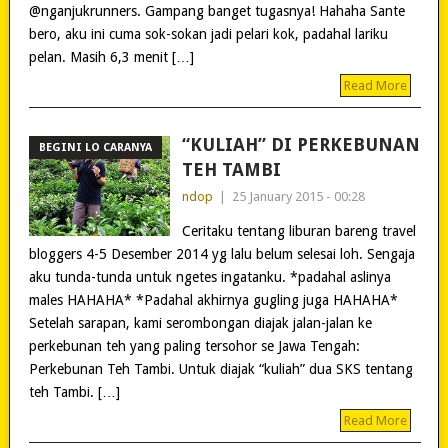
@nganjukrunners. Gampang banget tugasnya! Hahaha Sante
bero, aku ini cuma sok-sokan jadi pelari kok, padahal lariku
pelan. Masih 6,3 menit […]
Read More
“KULIAH” DI PERKEBUNAN
BEGINI LO CARANYA
TEH TAMBI
ndop
|
25 January 2015 - 00:28
Ceritaku tentang liburan bareng travel
bloggers 4-5 Desember 2014 yg lalu belum selesai loh. Sengaja
aku tunda-tunda untuk ngetes ingatanku. *padahal aslinya
males HAHAHA* *Padahal akhirnya gugling juga HAHAHA*
Setelah sarapan, kami serombongan diajak jalan-jalan ke
perkebunan teh yang paling tersohor se Jawa Tengah:
Perkebunan Teh Tambi. Untuk diajak “kuliah” dua SKS tentang
teh Tambi. […]
Read More