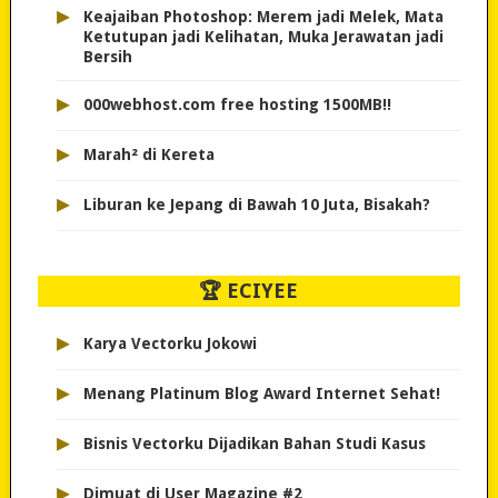
▸
Keajaiban Photoshop: Merem jadi Melek, Mata
Ketutupan jadi Kelihatan, Muka Jerawatan jadi
Bersih
▸
000webhost.com free hosting 1500MB!!
▸
Marah² di Kereta
▸
Liburan ke Jepang di Bawah 10 Juta, Bisakah?
🏆 ECIYEE
▸
Karya Vectorku Jokowi
▸
Menang Platinum Blog Award Internet Sehat!
▸
Bisnis Vectorku Dijadikan Bahan Studi Kasus
▸
Dimuat di User Magazine #2