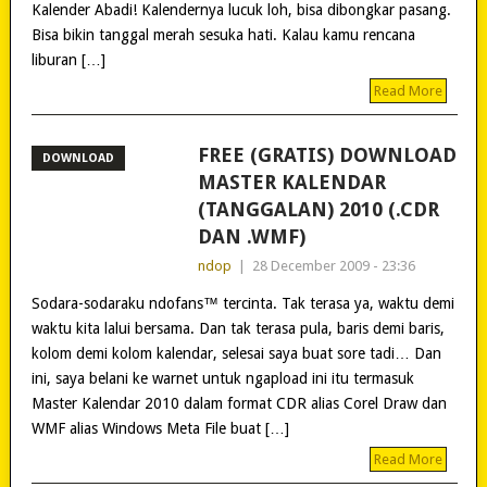
Kalender Abadi! Kalendernya lucuk loh, bisa dibongkar pasang.
Bisa bikin tanggal merah sesuka hati. Kalau kamu rencana
liburan […]
Read More
FREE (GRATIS) DOWNLOAD
DOWNLOAD
MASTER KALENDAR
(TANGGALAN) 2010 (.CDR
DAN .WMF)
ndop
|
28 December 2009 - 23:36
Sodara-sodaraku ndofans™ tercinta. Tak terasa ya, waktu demi
waktu kita lalui bersama. Dan tak terasa pula, baris demi baris,
kolom demi kolom kalendar, selesai saya buat sore tadi… Dan
ini, saya belani ke warnet untuk ngapload ini itu termasuk
Master Kalendar 2010 dalam format CDR alias Corel Draw dan
WMF alias Windows Meta File buat […]
Read More