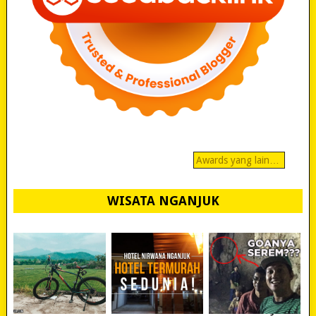
Awards yang lain…
WISATA NGANJUK
REVIEW POLYGON
MURAH BANGET!
WISATA NGANJUK: