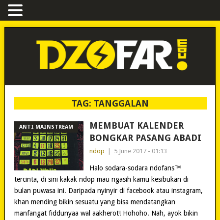
TAG:
TANGGALAN
MEMBUAT KALENDER
ANTI MAINSTREAM
BONGKAR PASANG ABADI
ndop
|
5 June 2017 - 01:13
Halo sodara-sodara ndofans™
tercinta, di sini kakak ndop mau ngasih kamu kesibukan di
bulan puwasa ini. Daripada nyinyir di facebook atau instagram,
khan mending bikin sesuatu yang bisa mendatangkan
manfangat fiddunyaa wal aakherot! Hohoho. Nah, ayok bikin