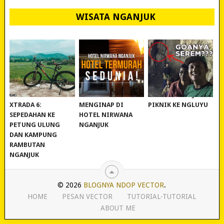
WISATA NGANJUK
REVIEW POLYGON
MURAH BANGET!
WISATA NGANJUK:
XTRADA 6:
MENGINAP DI
PIKNIK KE NGLUYU
SEPEDAHAN KE
HOTEL NIRWANA
PETUNG ULUNG
NGANJUK
DAN KAMPUNG
RAMBUTAN
NGANJUK
© 2026
BLOGNYA NDOP VECTOR
.
HOME
PESAN VECTOR
TUTORIAL-TUTORIAL
ABOUT ME