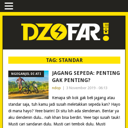
TAG:
STANDAR
JAGANG SEPEDA: PENTING
NGEGANJEL DI ATI
GAK PENTING?
ndop
|
3 November 2019 - 06:13
Kenapa sih kok gak beli jagang atau
standar saja, tuh kamu jadi susah meletakkan sepeda kan? Hayo
di mana hayo? Yeee biarin! Di situ loh ada slendenan. Bentar ya
aku slendenin dulu.. nah khan bisa berdiri. Yeee tapi susah tauk!
Musti cari sandaran dulu. Musti cari tembok dulu. Musti