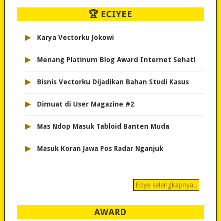
🏆 ECIYEE
▸
Karya Vectorku Jokowi
▸
Menang Platinum Blog Award Internet Sehat!
▸
Bisnis Vectorku Dijadikan Bahan Studi Kasus
▸
Dimuat di User Magazine #2
▸
Mas Ndop Masuk Tabloid Banten Muda
▸
Masuk Koran Jawa Pos Radar Nganjuk
Eciye selengkapnya..
AWARD