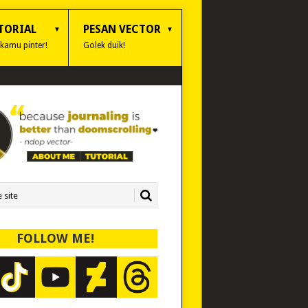
TORIAL
PESAN VECTOR
 kamu pinter!
Golek duik!
FOLLOW ME!