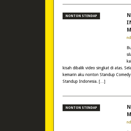
N
NONTON STENDAP
I
M
n
Bu
si
ka
kisah dibalik video singkat di atas. S
kemarin aku nonton Standup Comedy
Standup Indonesia. […]
N
NONTON STENDAP
M
n