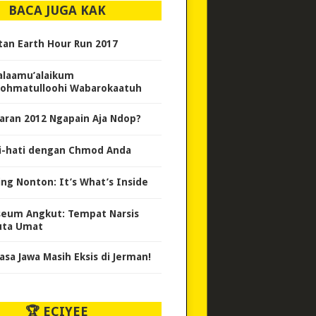
BACA JUGA KAK
tan Earth Hour Run 2017
alaamu’alaikum
ohmatulloohi Wabarokaatuh
aran 2012 Ngapain Aja Ndop?
i-hati dengan Chmod Anda
ing Nonton: It’s What’s Inside
eum Angkut: Tempat Narsis
uta Umat
asa Jawa Masih Eksis di Jerman!
🏆 ECIYEE