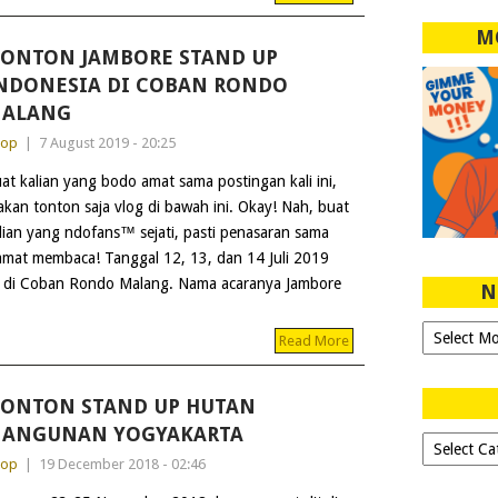
M
ONTON JAMBORE STAND UP
NDONESIA DI COBAN RONDO
ALANG
dop
|
7 August 2019 - 20:25
at kalian yang bodo amat sama postingan kali ini,
lakan tonton saja vlog di bawah ini. Okay! Nah, buat
lian yang ndofans™ sejati, pasti penasaran sama
elamat membaca! Tanggal 12, 13, dan 14 Juli 2019
 di Coban Rondo Malang. Nama acaranya Jambore
N
Ngeblog
Read More
Sejak
2007!
ONTON STAND UP HUTAN
ANGUNAN YOGYAKARTA
Dipilih-
dipilih..
dop
|
19 December 2018 - 02:46