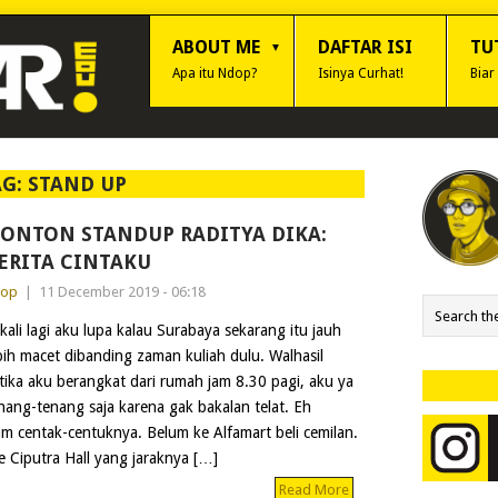
ABOUT ME
DAFTAR ISI
TU
Apa itu Ndop?
Isinya Curhat!
Biar
AG:
STAND UP
ONTON STANDUP RADITYA DIKA:
ERITA CINTAKU
dop
|
11 December 2019 - 06:18
kali lagi aku lupa kalau Surabaya sekarang itu jauh
bih macet dibanding zaman kuliah dulu. Walhasil
tika aku berangkat dari rumah jam 8.30 pagi, aku ya
nang-tenang saja karena gak bakalan telat. Eh
m centak-centuknya. Belum ke Alfamart beli cemilan.
 Ciputra Hall yang jaraknya […]
Read More