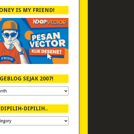
ONEY IS MY FRIEND!
GEBLOG SEJAK 2007!
DIPILIH-DIPILIH..