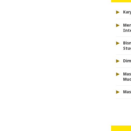
▸
Kar
▸
Men
Int
▸
Bis
Stu
▸
Dim
▸
Mas
Mu
▸
Mas