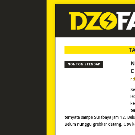
T
N
NONTON STENDAP
C
n
Se
le
ke
te
ternyata sampe Surabaya jam 12. Belu
Belum nunggu grebkar datang. Otw ke