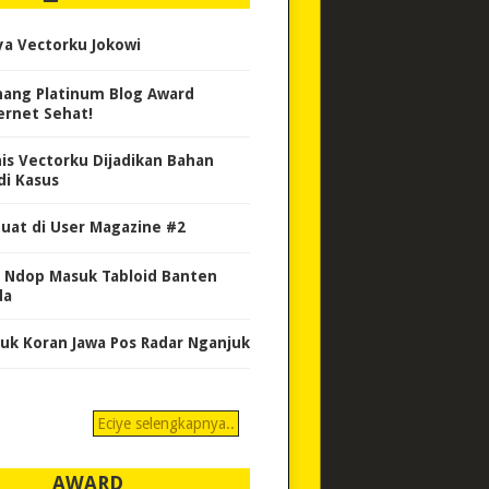
ya Vectorku Jokowi
ang Platinum Blog Award
ernet Sehat!
nis Vectorku Dijadikan Bahan
di Kasus
uat di User Magazine #2
 Ndop Masuk Tabloid Banten
da
uk Koran Jawa Pos Radar Nganjuk
Eciye selengkapnya..
AWARD