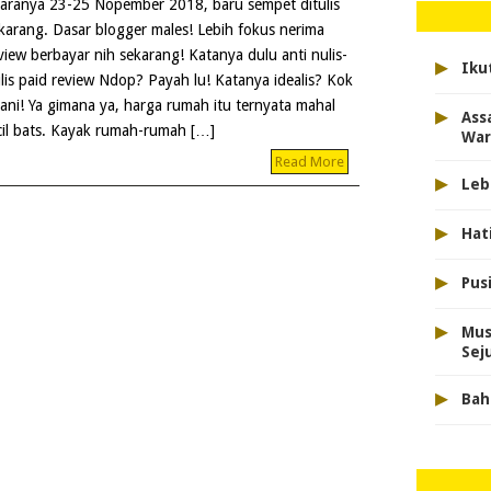
aranya 23-25 Nopember 2018, baru sempet ditulis
karang. Dasar blogger males! Lebih fokus nerima
view berbayar nih sekarang! Katanya dulu anti nulis-
▸
Iku
lis paid review Ndop? Payah lu! Katanya idealis? Kok
lani! Ya gimana ya, harga rumah itu ternyata mahal
▸
Ass
cil bats. Kayak rumah-rumah […]
War
Read More
▸
Leb
▸
Hat
▸
Pus
▸
Mus
Sej
▸
Bah