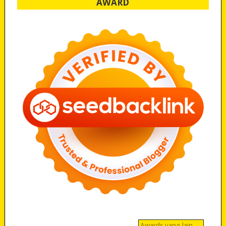
AWARD
Awards yang lain…