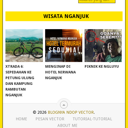
WISATA NGANJUK
REVIEW POLYGON
MURAH BANGET!
WISATA NGANJUK:
XTRADA 6:
MENGINAP DI
PIKNIK KE NGLUYU
SEPEDAHAN KE
HOTEL NIRWANA
PETUNG ULUNG
NGANJUK
DAN KAMPUNG
RAMBUTAN
NGANJUK
© 2026
BLOGNYA NDOP VECTOR
.
HOME
PESAN VECTOR
TUTORIAL-TUTORIAL
ABOUT ME