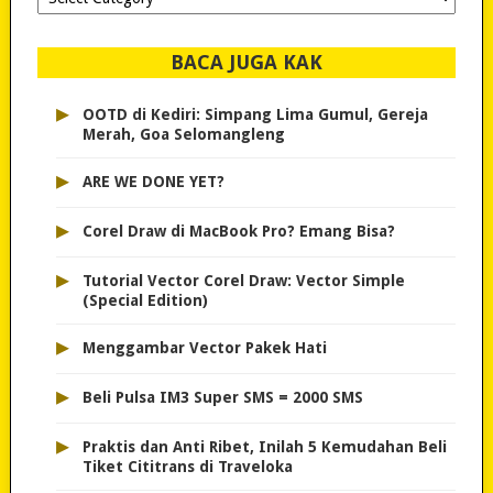
dipilih..
BACA JUGA KAK
▸
OOTD di Kediri: Simpang Lima Gumul, Gereja
Merah, Goa Selomangleng
▸
ARE WE DONE YET?
▸
Corel Draw di MacBook Pro? Emang Bisa?
▸
Tutorial Vector Corel Draw: Vector Simple
(Special Edition)
▸
Menggambar Vector Pakek Hati
▸
Beli Pulsa IM3 Super SMS = 2000 SMS
▸
Praktis dan Anti Ribet, Inilah 5 Kemudahan Beli
Tiket Cititrans di Traveloka