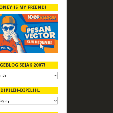
ONEY IS MY FRIEND!
GEBLOG SEJAK 2007!
DIPILIH-DIPILIH..