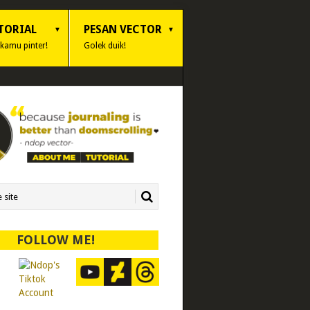
TORIAL
PESAN VECTOR
 kamu pinter!
Golek duik!
FOLLOW ME!