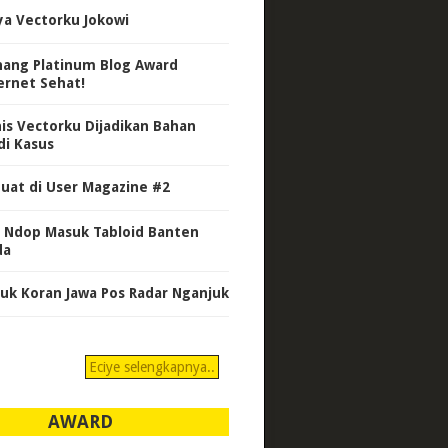
ya Vectorku Jokowi
ang Platinum Blog Award
ernet Sehat!
nis Vectorku Dijadikan Bahan
di Kasus
uat di User Magazine #2
 Ndop Masuk Tabloid Banten
da
uk Koran Jawa Pos Radar Nganjuk
Eciye selengkapnya..
AWARD