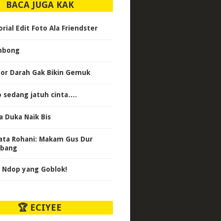
BACA JUGA KAK
rial Edit Foto Ala Friendster
mbong
or Darah Gak Bikin Gemuk
o sedang jatuh cinta….
a Duka Naik Bis
ata Rohani: Makam Gus Dur
bang
 Ndop yang Goblok!
🏆 ECIYEE