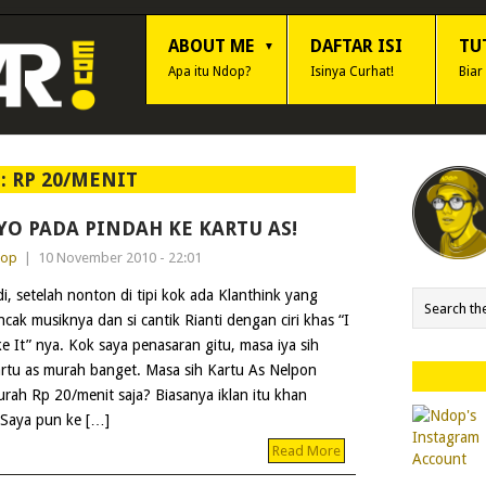
ABOUT ME
DAFTAR ISI
TU
Apa itu Ndop?
Isinya Curhat!
Biar
:
RP 20/MENIT
YO PADA PINDAH KE KARTU AS!
dop
|
10 November 2010 - 22:01
di, setelah nonton di tipi kok ada Klanthink yang
ncak musiknya dan si cantik Rianti dengan ciri khas “I
ke It” nya. Kok saya penasaran gitu, masa iya sih
rtu as murah banget. Masa sih Kartu As Nelpon
rah Rp 20/menit saja? Biasanya iklan itu khan
. Saya pun ke […]
Read More