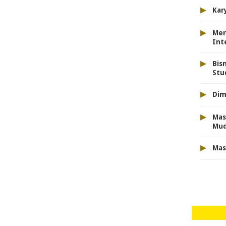
▸
Kar
▸
Men
Int
▸
Bis
Stu
▸
Dim
▸
Mas
Mu
▸
Mas