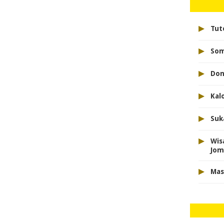
▸
Tuto
▸
So
▸
Don
▸
Kal
▸
Suk
▸
Wis
Jom
▸
Mas