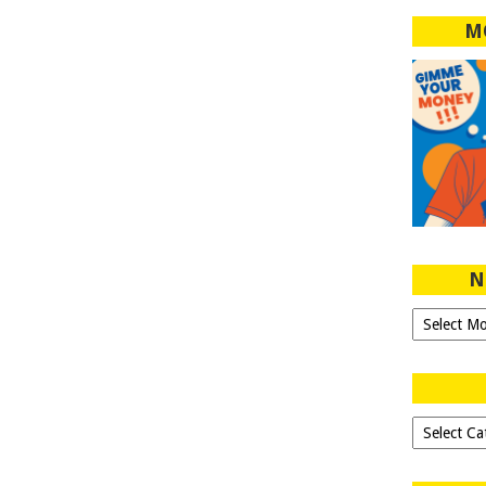
M
N
Ngeblog
Sejak
2007!
Dipilih-
dipilih..