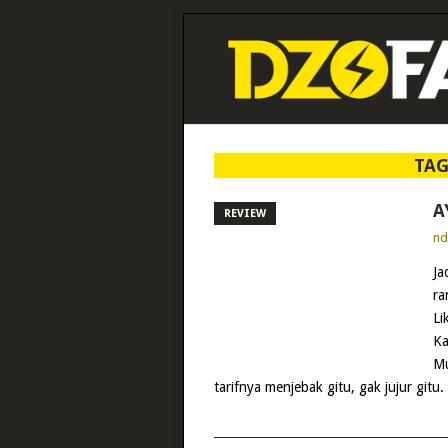
TAG
A
REVIEW
n
Ja
ra
Li
Ka
Mu
tarifnya menjebak gitu, gak jujur gitu