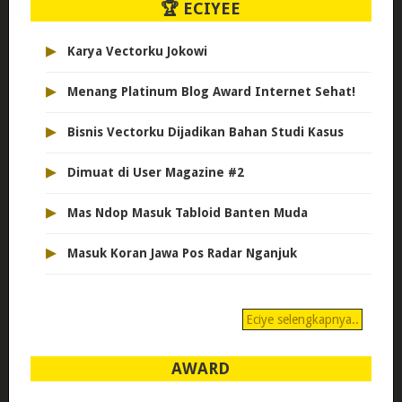
🏆 ECIYEE
▸
Karya Vectorku Jokowi
▸
Menang Platinum Blog Award Internet Sehat!
▸
Bisnis Vectorku Dijadikan Bahan Studi Kasus
▸
Dimuat di User Magazine #2
▸
Mas Ndop Masuk Tabloid Banten Muda
▸
Masuk Koran Jawa Pos Radar Nganjuk
Eciye selengkapnya..
AWARD