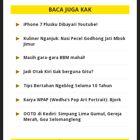
BACA JUGA KAK
▸
iPhone 7 Plusku Dibayari Youtube!
▸
Kuliner Nganjuk: Nasi Pecel Godhong Jati Mbok
Jimur
▸
Masih gara-gara BBM mahal!
▸
Jadi Otak Kiri Gak berguna Gitu?
▸
Tips Bertahan Ngeblog Selama 10 Tahun
▸
Karya WPAP (Wedha’s Pop Art Portrait): Bjork
▸
OOTD di Kediri: Simpang Lima Gumul, Gereja
Merah, Goa Selomangleng