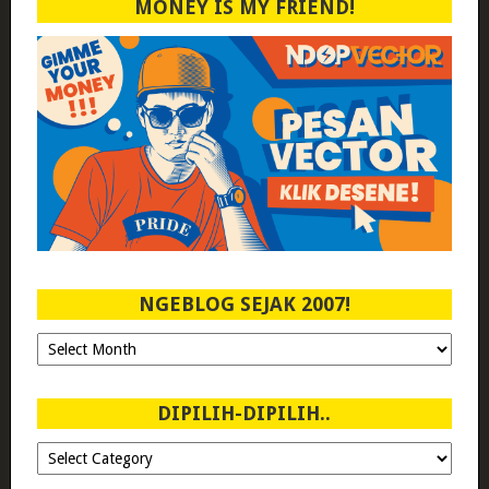
MONEY IS MY FRIEND!
NGEBLOG SEJAK 2007!
Ngeblog
Sejak
2007!
DIPILIH-DIPILIH..
Dipilih-
dipilih..