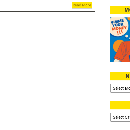
Read More
M
N
Ngeblog
Sejak
2007!
Dipilih-
dipilih..