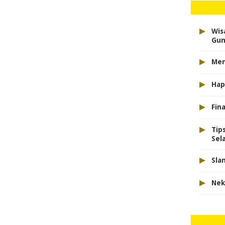
▸
Wis
Gun
▸
Men
▸
Hap
▸
Fina
▸
Tip
Sel
▸
Sla
▸
Nek