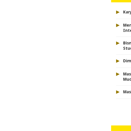
▸
Kar
▸
Men
Int
▸
Bis
Stu
▸
Dim
▸
Mas
Mu
▸
Mas