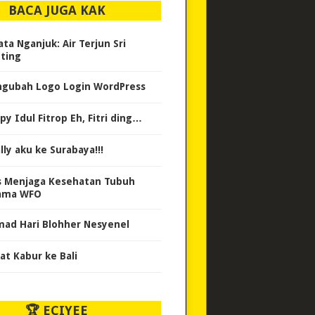
BACA JUGA KAK
ata Nganjuk: Air Terjun Sri
ting
gubah Logo Login WordPress
py Idul Fitrop Eh, Fitri ding…
lly aku ke Surabaya!!!
s Menjaga Kesehatan Tubuh
ama WFO
mad Hari Blohher Nesyenel
at Kabur ke Bali
🏆 ECIYEE