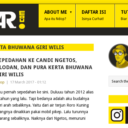
ABOUT ME
DAFTAR ISI
TU
Apa itu Ndop?
Isinya Curhat!
Biar
TA BHUWANA GIRI WILIS
EPEDAHAN KE CANDI NGETOS,
LODAN, DAN PURA KERTA BHUWANA
IRI WILIS
dop
|
17 March 2017 - 01:12
u pernah sepedahan ke sini. Duluuu tahun 2012 alias
tahun yang lalu. Tapi bedanya adalah aku budalnya
ri arah sebaliknya. Yaitu dari air terjun Roro Kuning
ngnya dinaikkan pakai mobil pikep. Lalu turunnya
arang sebaliknya. Naiknya dari Ngetos, menuruni