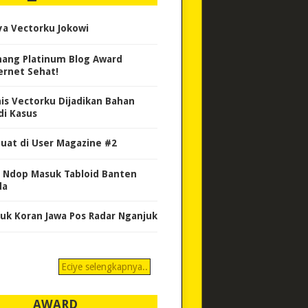
ya Vectorku Jokowi
ang Platinum Blog Award
ernet Sehat!
nis Vectorku Dijadikan Bahan
di Kasus
uat di User Magazine #2
 Ndop Masuk Tabloid Banten
da
uk Koran Jawa Pos Radar Nganjuk
Eciye selengkapnya..
AWARD