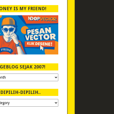
ONEY IS MY FRIEND!
GEBLOG SEJAK 2007!
DIPILIH-DIPILIH..