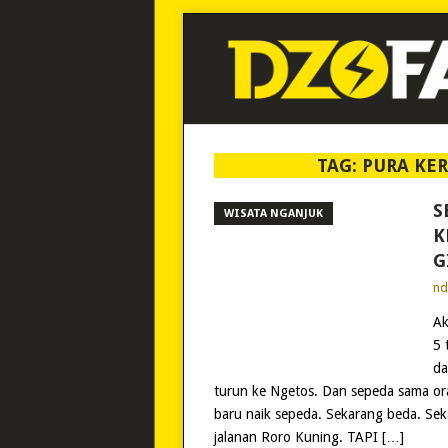
TAG:
PURA KER
S
WISATA NGANJUK
K
G
n
Ak
5 
da
turun ke Ngetos. Dan sepeda sama ora
baru naik sepeda. Sekarang beda. Sek
jalanan Roro Kuning. TAPI […]