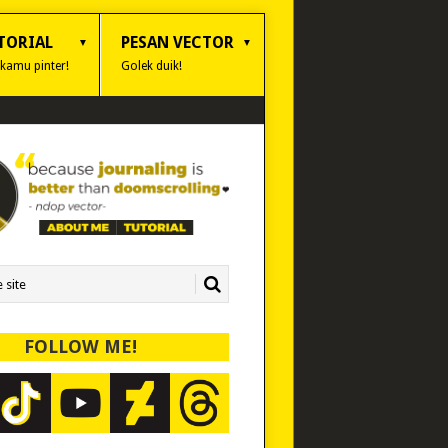
TORIAL
PESAN VECTOR
 kamu pinter!
Golek duik!
FOLLOW ME!