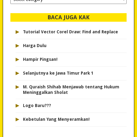
dipilih..
BACA JUGA KAK
▸
Tutorial Vector Corel Draw: Find and Replace
▸
Harga Dulu
▸
Hampir Pingsan!
▸
Selanjutnya ke Jawa Timur Park 1
▸
M. Quraish Shihab Menjawab tentang Hukum
Meninggalkan Sholat
▸
Logo Baru???
▸
Kebetulan Yang Menyeramkan!