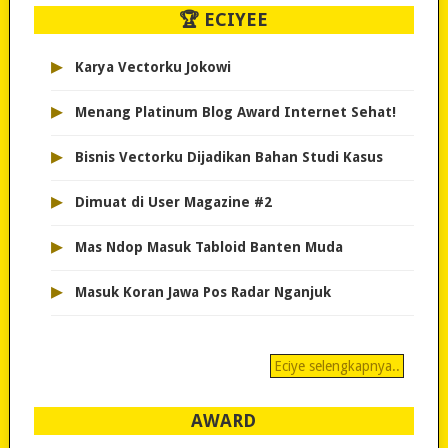
🏆 ECIYEE
▸
Karya Vectorku Jokowi
▸
Menang Platinum Blog Award Internet Sehat!
▸
Bisnis Vectorku Dijadikan Bahan Studi Kasus
▸
Dimuat di User Magazine #2
▸
Mas Ndop Masuk Tabloid Banten Muda
▸
Masuk Koran Jawa Pos Radar Nganjuk
Eciye selengkapnya..
AWARD