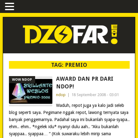
TAG:
PREMIO
AWARD DAN PR DARI
WOW NDOP
NDOP!
ndop
|
18 September 2008 - 03:01
Waduh, repot juga ya kalo jadi seleb
blog seperti saya. Pegimane nggak repot, lawong ternyata saya
banyak penggemarnya. Padahal saya ini bukanlah syapa-syapa..
ehm.. ehm.. *ngelek idu* nyanyi dulu aah.. “Aku bukanlah
syappaa.. syappaa… “ (Kok suwaraku lebih mirip sama