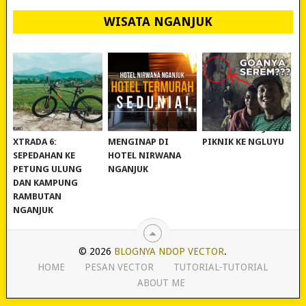
WISATA NGANJUK
REVIEW POLYGON
MURAH BANGET!
WISATA NGANJUK:
XTRADA 6:
MENGINAP DI
PIKNIK KE NGLUYU
SEPEDAHAN KE
HOTEL NIRWANA
PETUNG ULUNG
NGANJUK
DAN KAMPUNG
RAMBUTAN
NGANJUK
© 2026
BLOGNYA NDOP VECTOR
.
HOME
PESAN VECTOR
TUTORIAL-TUTORIAL
ABOUT ME