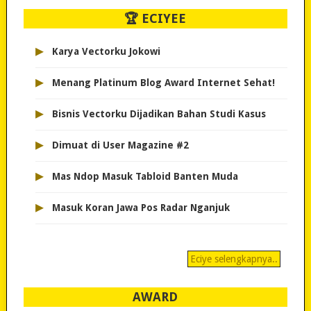
🏆 ECIYEE
▸
Karya Vectorku Jokowi
▸
Menang Platinum Blog Award Internet Sehat!
▸
Bisnis Vectorku Dijadikan Bahan Studi Kasus
▸
Dimuat di User Magazine #2
▸
Mas Ndop Masuk Tabloid Banten Muda
▸
Masuk Koran Jawa Pos Radar Nganjuk
Eciye selengkapnya..
AWARD