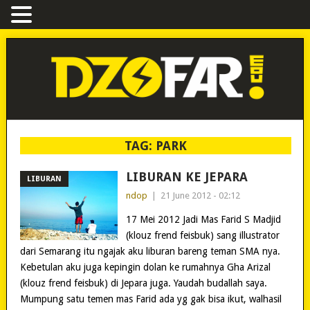
TAG:
PARK
LIBURAN KE JEPARA
LIBURAN
ndop
|
21 June 2012 - 02:12
17 Mei 2012 Jadi Mas Farid S Madjid
(klouz frend feisbuk) sang illustrator
dari Semarang itu ngajak aku liburan bareng teman SMA nya.
Kebetulan aku juga kepingin dolan ke rumahnya Gha Arizal
(klouz frend feisbuk) di Jepara juga. Yaudah budallah saya.
Mumpung satu temen mas Farid ada yg gak bisa ikut, walhasil