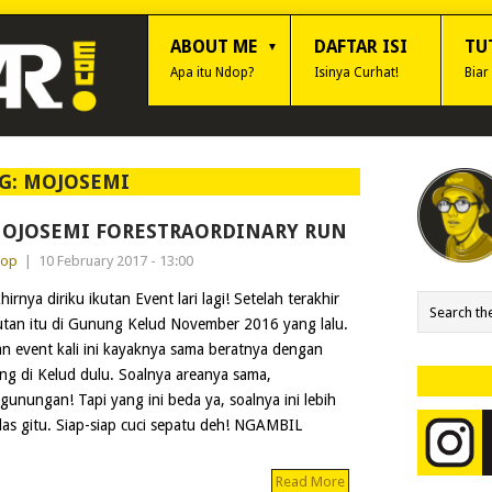
ABOUT ME
DAFTAR ISI
TU
Apa itu Ndop?
Isinya Curhat!
Biar
G:
MOJOSEMI
OJOSEMI FORESTRAORDINARY RUN
dop
|
10 February 2017 - 13:00
hirnya diriku ikutan Event lari lagi! Setelah terakhir
utan itu di Gunung Kelud November 2016 yang lalu.
n event kali ini kayaknya sama beratnya dengan
ng di Kelud dulu. Soalnya areanya sama,
gunungan! Tapi yang ini beda ya, soalnya ini lebih
s gitu. Siap-siap cuci sepatu deh! NGAMBIL
Read More