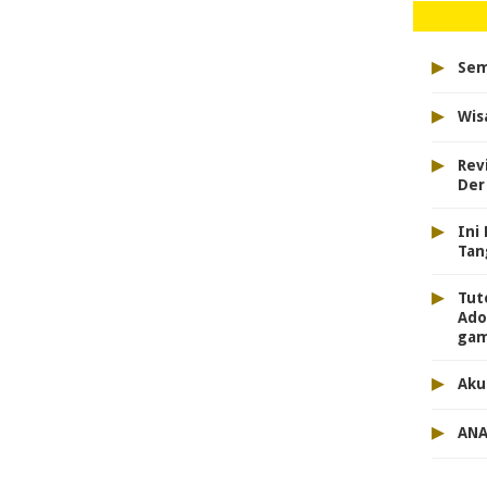
▸
Sem
▸
Wis
▸
Rev
Der
▸
Ini
Tan
▸
Tut
Ado
gam
▸
Aku
▸
ANA