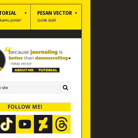
TORIAL
PESAN VECTOR
 kamu pinter!
Golek duik!
FOLLOW ME!