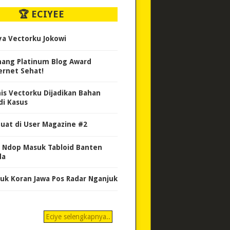
🏆 ECIYEE
ya Vectorku Jokowi
ang Platinum Blog Award
ernet Sehat!
nis Vectorku Dijadikan Bahan
di Kasus
uat di User Magazine #2
 Ndop Masuk Tabloid Banten
da
uk Koran Jawa Pos Radar Nganjuk
Eciye selengkapnya..