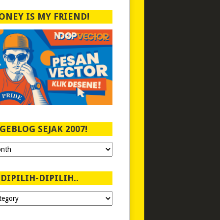
ONEY IS MY FRIEND!
GEBLOG SEJAK 2007!
DIPILIH-DIPILIH..