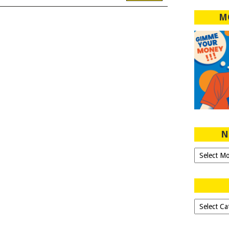
M
N
Ngeblog
Sejak
2007!
Dipilih-
dipilih..