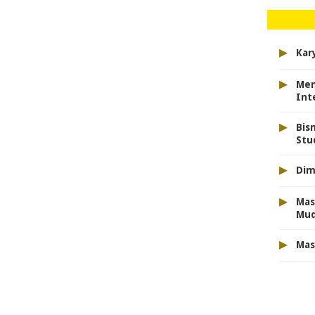
▸
Kar
▸
Men
Int
▸
Bis
Stu
▸
Dim
▸
Mas
Mu
▸
Mas