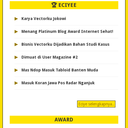
🏆 ECIYEE
▸
Karya Vectorku Jokowi
▸
Menang Platinum Blog Award Internet Sehat!
▸
Bisnis Vectorku Dijadikan Bahan Studi Kasus
▸
Dimuat di User Magazine #2
▸
Mas Ndop Masuk Tabloid Banten Muda
▸
Masuk Koran Jawa Pos Radar Nganjuk
Eciye selengkapnya..
AWARD