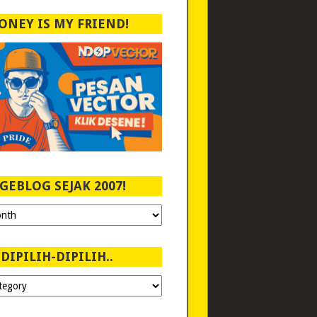
ONEY IS MY FRIEND!
GEBLOG SEJAK 2007!
DIPILIH-DIPILIH..