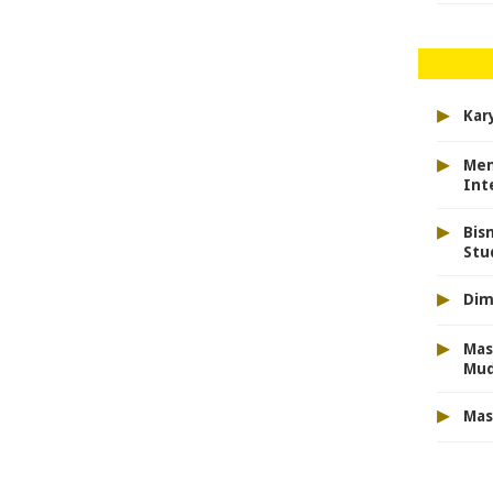
▸
Kar
▸
Men
Int
▸
Bis
Stu
▸
Dim
▸
Mas
Mu
▸
Mas