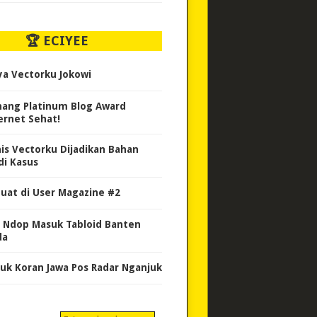
🏆 ECIYEE
ya Vectorku Jokowi
ang Platinum Blog Award
ernet Sehat!
nis Vectorku Dijadikan Bahan
di Kasus
uat di User Magazine #2
 Ndop Masuk Tabloid Banten
da
uk Koran Jawa Pos Radar Nganjuk