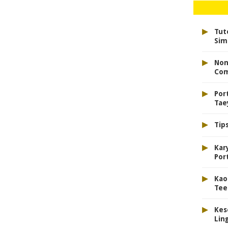
▸
Tut
Sim
▸
Non
Com
▸
Port
Tae
▸
Tip
▸
Kar
Port
▸
Kao
Tee
▸
Kes
Lin