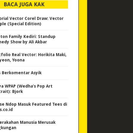
BACA JUGA KAK
orial Vector Corel Draw: Vector
ple (Special Edition)
ton Family Kediri: Standup
edy Show by Ali Akbar
folio Real Vector: Horikita Maki,
yeon, Yoona
s Berkomentar Asyik
ya WPAP (Wedha’s Pop Art
rait): Bjork
se Ndop Masuk Featured Tees di
s.co.id
erakahan Manusia Merusak
gkungan