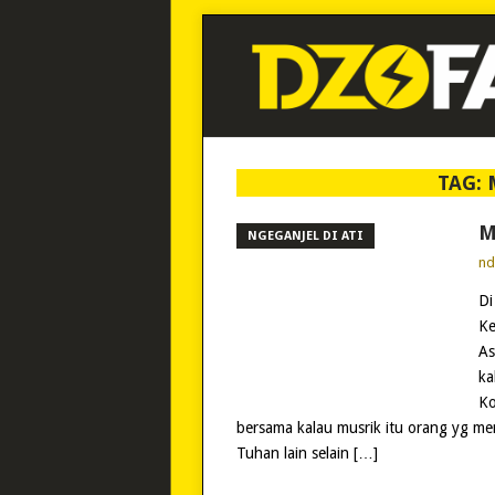
TAG:
M
NGEGANJEL DI ATI
n
Di
Ke
As
ka
Ko
bersama kalau musrik itu orang yg m
Tuhan lain selain […]