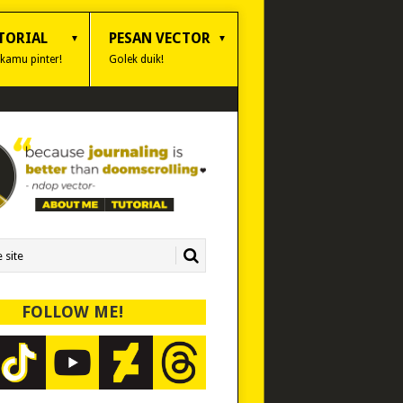
TORIAL
PESAN VECTOR
 kamu pinter!
Golek duik!
FOLLOW ME!