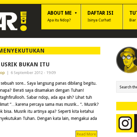
ABOUT ME
DAFTAR ISI
TU
Apa itu Ndop?
Isinya Curhat!
Biar
MENYEKUTUKAN
USRIK BUKAN ITU
dop
|
6 September 2012 - 19:09
 sebuah sore.. Saya langsung panas dibilang begitu.
napa? Berati saya disamakan dengan Tuhan!
taghfirullooh. Sabar ndop, ada apa sih? Lihat tuh
limat “…karena percaya sama mas musrik.. “. Musrik?
k bisa. Musrik itu artinya apa? Seperti kita ketahui
enyekutukan Tuhan. Dengan kata lain, mengakui ada
Read More