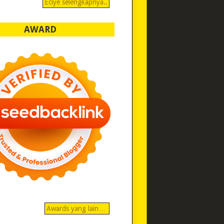
Eciye selengkapnya..
AWARD
Awards yang lain…