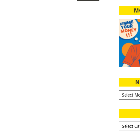
M
N
Ngeblog
Sejak
2007!
Dipilih-
dipilih..