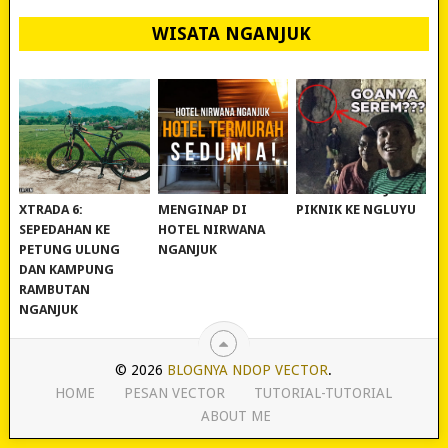
WISATA NGANJUK
REVIEW POLYGON
MURAH BANGET!
WISATA NGANJUK:
XTRADA 6:
MENGINAP DI
PIKNIK KE NGLUYU
SEPEDAHAN KE
HOTEL NIRWANA
PETUNG ULUNG
NGANJUK
DAN KAMPUNG
RAMBUTAN
NGANJUK
© 2026
BLOGNYA NDOP VECTOR
.
HOME
PESAN VECTOR
TUTORIAL-TUTORIAL
ABOUT ME