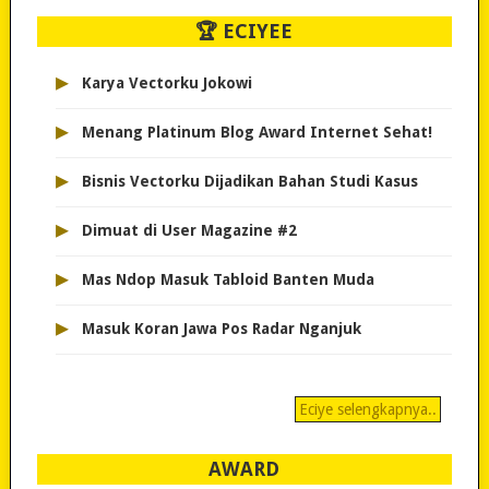
🏆 ECIYEE
▸
Karya Vectorku Jokowi
▸
Menang Platinum Blog Award Internet Sehat!
▸
Bisnis Vectorku Dijadikan Bahan Studi Kasus
▸
Dimuat di User Magazine #2
▸
Mas Ndop Masuk Tabloid Banten Muda
▸
Masuk Koran Jawa Pos Radar Nganjuk
Eciye selengkapnya..
AWARD