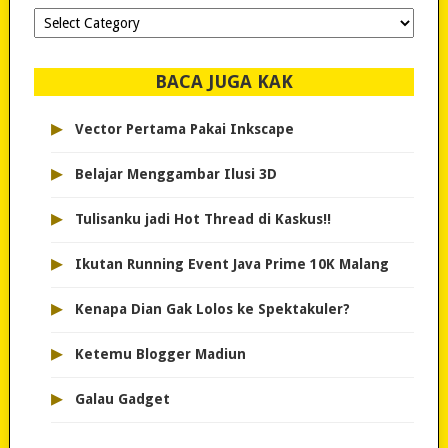
Dipilih-
dipilih..
BACA JUGA KAK
▸
Vector Pertama Pakai Inkscape
▸
Belajar Menggambar Ilusi 3D
▸
Tulisanku jadi Hot Thread di Kaskus!!
▸
Ikutan Running Event Java Prime 10K Malang
▸
Kenapa Dian Gak Lolos ke Spektakuler?
▸
Ketemu Blogger Madiun
▸
Galau Gadget