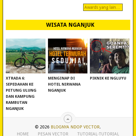
Awards yang lain…
WISATA NGANJUK
REVIEW POLYGON
MURAH BANGET!
WISATA NGANJUK:
XTRADA 6:
MENGINAP DI
PIKNIK KE NGLUYU
SEPEDAHAN KE
HOTEL NIRWANA
PETUNG ULUNG
NGANJUK
DAN KAMPUNG
RAMBUTAN
NGANJUK
© 2026
BLOGNYA NDOP VECTOR
.
HOME
PESAN VECTOR
TUTORIAL-TUTORIAL