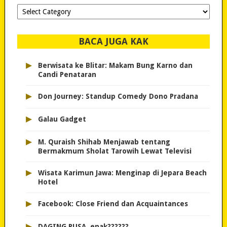
Dipilih-
dipilih..
BACA JUGA KAK
▸
Berwisata ke Blitar: Makam Bung Karno dan
Candi Penataran
▸
Don Journey: Standup Comedy Dono Pradana
▸
Galau Gadget
▸
M. Quraish Shihab Menjawab tentang
Bermakmum Sholat Tarowih Lewat Televisi
▸
Wisata Karimun Jawa: Menginap di Jepara Beach
Hotel
▸
Facebook: Close Friend dan Acquaintances
▸
DAGING RUSA, enak??????