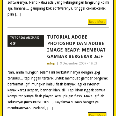
softwarenya. Nanti kalau ada yang kebingungan langsung kolmi
aja, hahaha… gampang kok softwarenya, tinggal ceklak-ceklik
pilih […]
Read More
TUTORIAL ADOBE
TUTORIAL ANIMASI
PHOTOSHOP DAN ADOBE
GIF
IMAGE READY: MEMBUAT
GAMBAR BERGERAK .GIF
ndop
|
9 December 2007 - 18:53
Nah, anda mungkin selama ini berkutat hanya dengan .jpg
teruuus… tapi nggak tertarik untuk membuat gambar bergerak
berformat .gif. mungkin kalau flash banyak lagi di internet
kayak kartu ucapan, banner iklan, dll. Tapi khan nggak semua
komputer punya flash player. Atau plugin flash. Maka .gif lah
solusinya! (menurutku siih…) Kayaknya susaah banget ya
membuatnya?? Padahal, […]
Read More