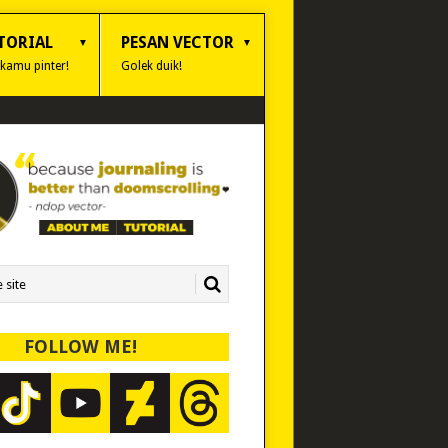
TORIAL
PESAN VECTOR
 kamu pinter!
Golek duik!
FOLLOW ME!