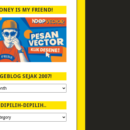
ONEY IS MY FRIEND!
GEBLOG SEJAK 2007!
DIPILIH-DIPILIH..