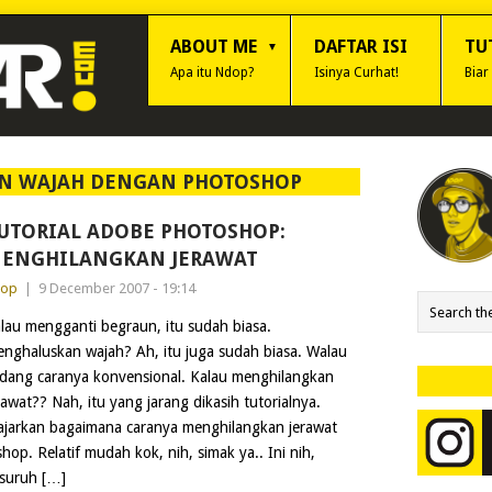
ABOUT ME
DAFTAR ISI
TU
Apa itu Ndop?
Isinya Curhat!
Biar
N WAJAH DENGAN PHOTOSHOP
UTORIAL ADOBE PHOTOSHOP:
ENGHILANGKAN JERAWAT
dop
|
9 December 2007 - 19:14
lau mengganti begraun, itu sudah biasa.
nghaluskan wajah? Ah, itu juga sudah biasa. Walau
dang caranya konvensional. Kalau menghilangkan
rawat?? Nah, itu yang jarang dikasih tutorialnya.
gajarkan bagaimana caranya menghilangkan jerawat
. Relatif mudah kok, nih, simak ya.. Ini nih,
suruh […]