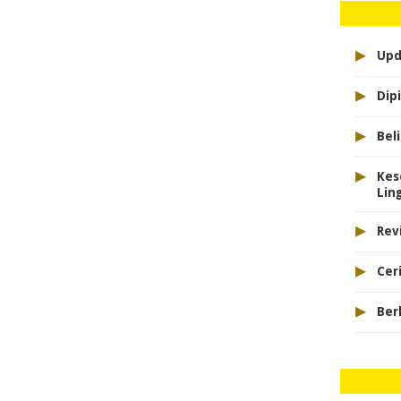
▸
Upd
▸
Dipi
▸
Bel
▸
Kes
Lin
▸
Rev
▸
Cer
▸
Ber