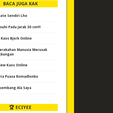
BACA JUGA KAK
ate Sendiri Lho
suhi Pada Jarak 30 cm!!!
i Kaos Bjork Online
erakahan Manusia Merusak
gkungan
iew Kaos Online
ita Puasa Romadlonku
kembang Ala Saya
🏆 ECIYEE