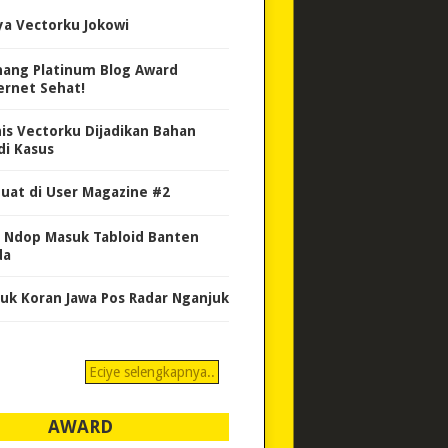
ya Vectorku Jokowi
ang Platinum Blog Award
ernet Sehat!
nis Vectorku Dijadikan Bahan
di Kasus
uat di User Magazine #2
 Ndop Masuk Tabloid Banten
da
uk Koran Jawa Pos Radar Nganjuk
Eciye selengkapnya..
AWARD