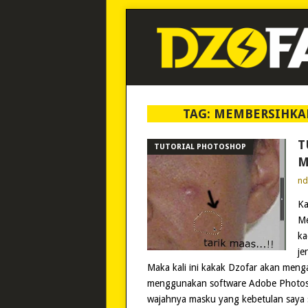
TAG:
MEMBERSIHKA
T
TUTORIAL PHOTOSHOP
M
n
Ka
Me
ka
je
Maka kali ini kakak Dzofar akan men
menggunakan software Adobe Photoshop
wajahnya masku yang kebetulan saya 