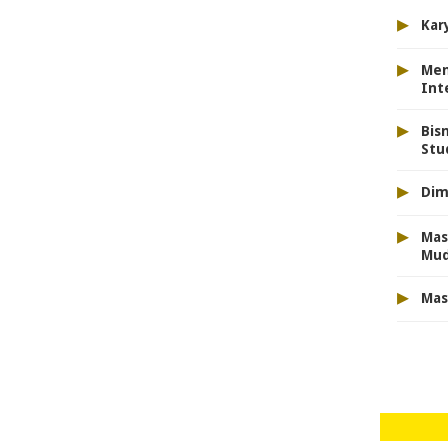
▸
Kar
▸
Men
Int
▸
Bis
Stu
▸
Dim
▸
Mas
Mu
▸
Mas