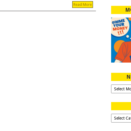
Read More
M
N
Ngeblog
Sejak
2007!
Dipilih-
dipilih..