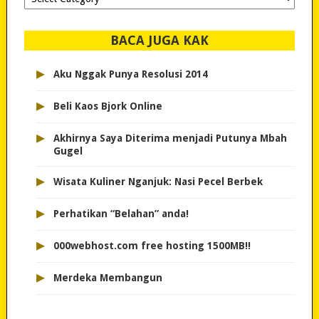
dipilih..
BACA JUGA KAK
▸
Aku Nggak Punya Resolusi 2014
▸
Beli Kaos Bjork Online
▸
Akhirnya Saya Diterima menjadi Putunya Mbah
Gugel
▸
Wisata Kuliner Nganjuk: Nasi Pecel Berbek
▸
Perhatikan “Belahan” anda!
▸
000webhost.com free hosting 1500MB!!
▸
Merdeka Membangun