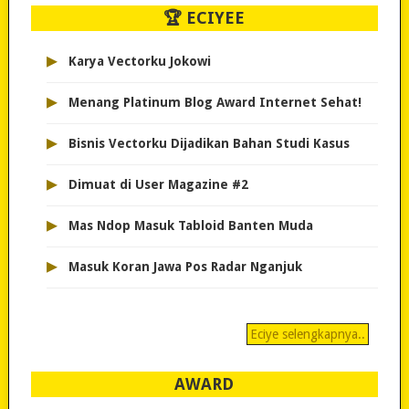
🏆 ECIYEE
▸
Karya Vectorku Jokowi
▸
Menang Platinum Blog Award Internet Sehat!
▸
Bisnis Vectorku Dijadikan Bahan Studi Kasus
▸
Dimuat di User Magazine #2
▸
Mas Ndop Masuk Tabloid Banten Muda
▸
Masuk Koran Jawa Pos Radar Nganjuk
Eciye selengkapnya..
AWARD