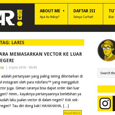
ABOUT ME
DAFTAR ISI
TU
Apa itu Ndop?
Isinya Curhat!
Biar
TAG:
LARIS
ARA MEMASARKAN VECTOR KE LUAR
EGERI
dop
|
6 June 2018 - 00:49
i adalah pertanyaan yang paling sering dilontarkan di
 instagram oleh para ndofans™ yang menggeluti
ctor juga. Giman caranya bisa dapat order dari luar
geri? Hmm.. kayaknya pertanyaannya berlebihan ya
sudah laku jualan vector di dalam negeri? Kok sok-
r negeri? Tau diri dong kak! HAHAHAHA. […]
Read More