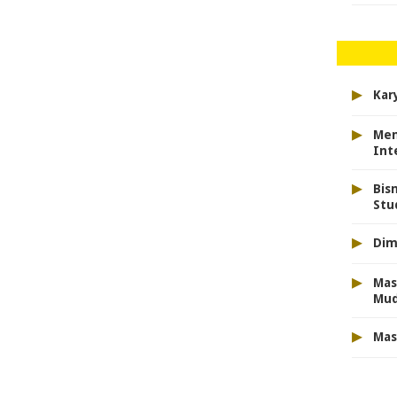
▸
Kar
▸
Men
Int
▸
Bis
Stu
▸
Dim
▸
Mas
Mu
▸
Mas