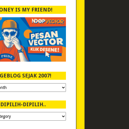
ONEY IS MY FRIEND!
GEBLOG SEJAK 2007!
DIPILIH-DIPILIH..