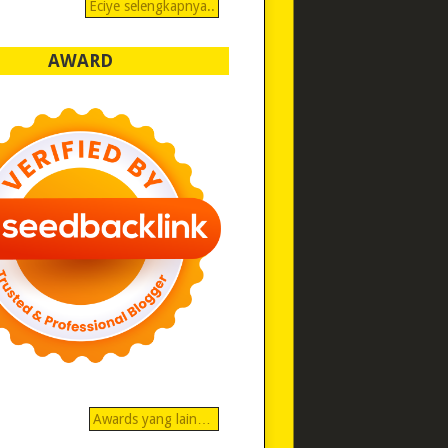
Eciye selengkapnya..
AWARD
Awards yang lain…