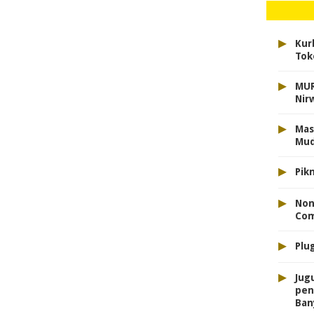
▸
Kur
Tok
▸
MUR
Nir
▸
Mas
Mu
▸
Pik
▸
Non
Com
▸
Plu
▸
Jug
pen
Ban