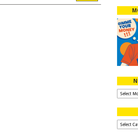
M
N
Ngeblog
Sejak
2007!
Dipilih-
dipilih..