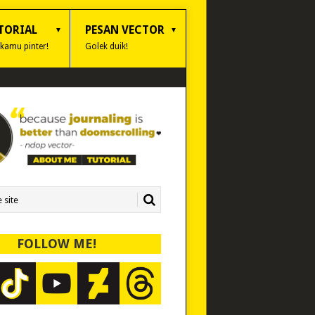
TORIAL
PESAN VECTOR
 kamu pinter!
Golek duik!
FOLLOW ME!