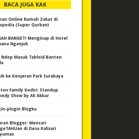
BACA JUGA KAK
ban Online Rumah Zakat di
opedia (Super Qurban)
AH BANGET! Menginap di Hotel
wana Nganjuk
 Ndop Masuk Tabloid Banten
da
nik ke Kenjeran Park Surabaya
ton Family Kediri: Standup
edy Show by Ali Akbar
gin-plugin Blogku
uran Blogger: Mencari
geTAHUan di Desa Kalisari
yumas