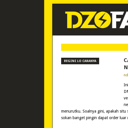
C
BEGINI LO CARANYA
N
n
In
DM
ve
ne
menurutku. Soalnya gini, apakah situ 
sokan banget pingin dapat order lua