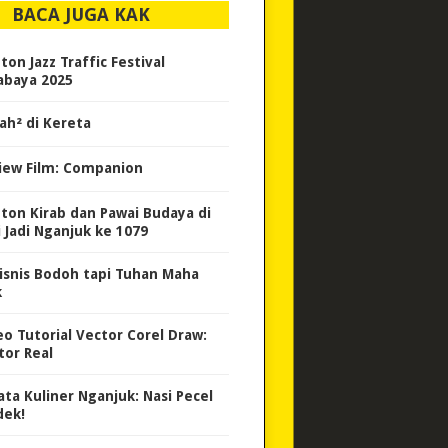
BACA JUGA KAK
on Jazz Traffic Festival
abaya 2025
ah² di Kereta
iew Film: Companion
ton Kirab dan Pawai Budaya di
i Jadi Nganjuk ke 1079
isnis Bodoh tapi Tuhan Maha
k
eo Tutorial Vector Corel Draw:
tor Real
ata Kuliner Nganjuk: Nasi Pecel
dek!