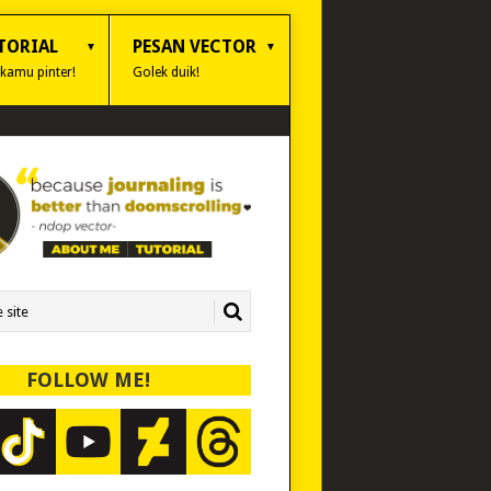
TORIAL
PESAN VECTOR
 kamu pinter!
Golek duik!
FOLLOW ME!