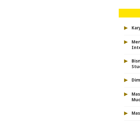
▸
Kar
▸
Men
Int
▸
Bis
Stu
▸
Dim
▸
Mas
Mu
▸
Mas