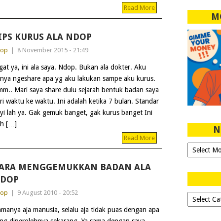
Read More
M
IPS KURUS ALA NDOP
dop
|
8 November 2015 - 21:49
gat ya, ini ala saya. Ndop. Bukan ala dokter. Aku
nya ngeshare apa yg aku lakukan sampe aku kurus.
m.. Mari saya share dulu sejarah bentuk badan saya
ri waktu ke waktu. Ini adalah ketika 7 bulan. Standar
yi lah ya. Gak gemuk banget, gak kurus banget Ini
ah […]
N
Read More
Ngeblog
Sejak
ARA MENGGEMUKKAN BADAN ALA
2007!
DOP
dop
|
9 August 2010 - 20:52
Dipilih-
dipilih..
manya aja manusia, selalu aja tidak puas dengan apa