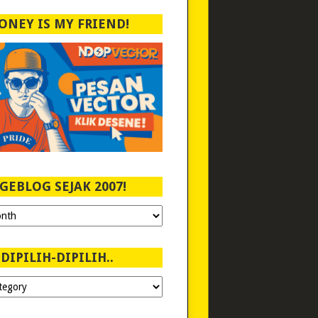
ONEY IS MY FRIEND!
GEBLOG SEJAK 2007!
DIPILIH-DIPILIH..