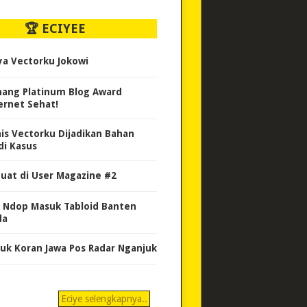
🏆 ECIYEE
ya Vectorku Jokowi
ang Platinum Blog Award
ernet Sehat!
nis Vectorku Dijadikan Bahan
di Kasus
uat di User Magazine #2
 Ndop Masuk Tabloid Banten
da
uk Koran Jawa Pos Radar Nganjuk
Eciye selengkapnya..