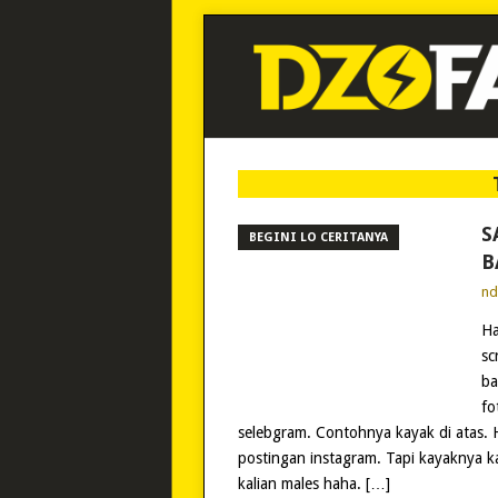
S
BEGINI LO CERITANYA
B
n
Ha
sc
ba
fo
selebgram. Contohnya kayak di atas. 
postingan instagram. Tapi kayaknya ka
kalian males haha. […]