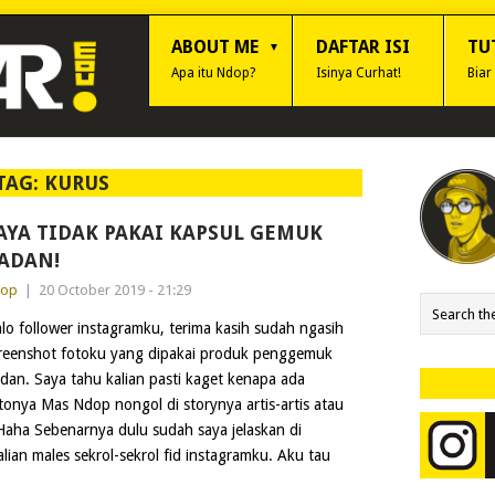
ABOUT ME
DAFTAR ISI
TU
Apa itu Ndop?
Isinya Curhat!
Biar
TAG:
KURUS
AYA TIDAK PAKAI KAPSUL GEMUK
ADAN!
dop
|
20 October 2019 - 21:29
lo follower instagramku, terima kasih sudah ngasih
reenshot fotoku yang dipakai produk penggemuk
dan. Saya tahu kalian pasti kaget kenapa ada
tonya Mas Ndop nongol di storynya artis-artis atau
Haha Sebenarnya dulu sudah saya jelaskan di
lian males sekrol-sekrol fid instagramku. Aku tau