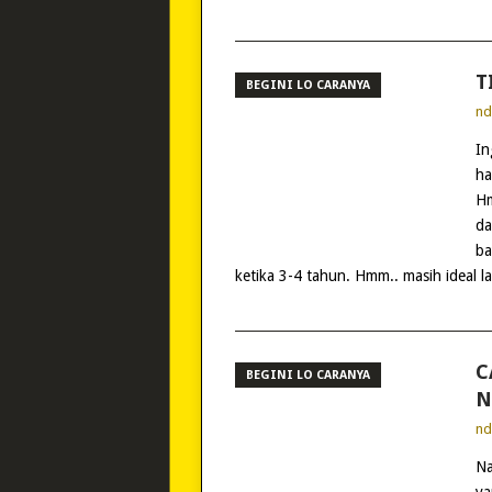
T
BEGINI LO CARANYA
n
In
ha
Hm
da
ba
ketika 3-4 tahun. Hmm.. masih ideal l
C
BEGINI LO CARANYA
N
n
Na