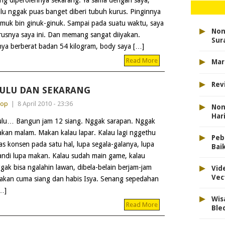
ng diperolehnya sekarang. Ya sama dengan saya,
lu nggak puas banget diberi tubuh kurus. Pinginnya
muk bin ginuk-ginuk. Sampai pada suatu waktu, saya
▸
Nont
usnya saya ini. Dan memang sangat diiyakan.
Sur
ya berberat badan 54 kilogram, body saya […]
▸
Read More
Mar
▸
Rev
ULU DAN SEKARANG
▸
dop
|
8 April 2010 - 23:36
Non
Har
lu… Bangun jam 12 siang. Nggak sarapan. Nggak
kan malam. Makan kalau lapar. Kalau lagi nggethu
▸
Peb
ias konsen pada satu hal, lupa segala-galanya, lupa
Bai
ndi lupa makan. Kalau sudah main game, kalau
▸
gak bisa ngalahin lawan, dibela-belain berjam-jam
Vid
Vec
akan cuma siang dan habis Isya. Senang sepedahan
…]
▸
Wis
Read More
Ble