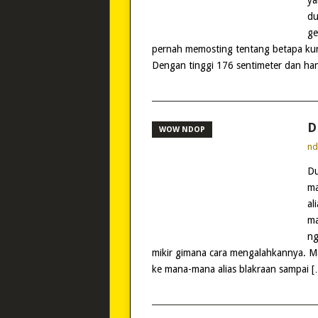
ya
du
ge
pernah memosting tentang betapa kur
Dengan tinggi 176 sentimeter dan han
D
WOW NDOP
n
Du
ma
al
ma
ng
mikir gimana cara mengalahkannya. M
ke mana-mana alias blakraan sampai [