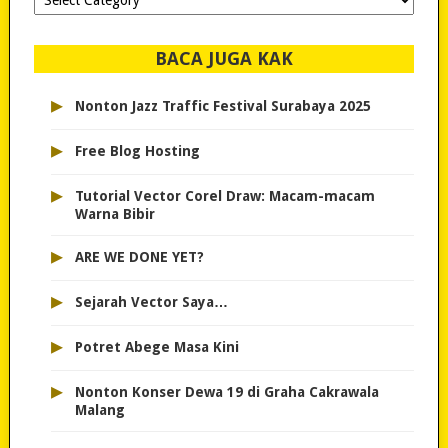
dipilih..
BACA JUGA KAK
▸
Nonton Jazz Traffic Festival Surabaya 2025
▸
Free Blog Hosting
▸
Tutorial Vector Corel Draw: Macam-macam
Warna Bibir
▸
ARE WE DONE YET?
▸
Sejarah Vector Saya…
▸
Potret Abege Masa Kini
▸
Nonton Konser Dewa 19 di Graha Cakrawala
Malang