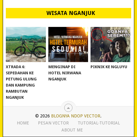
WISATA NGANJUK
REVIEW POLYGON
MURAH BANGET!
WISATA NGANJUK:
XTRADA 6:
MENGINAP DI
PIKNIK KE NGLUYU
SEPEDAHAN KE
HOTEL NIRWANA
PETUNG ULUNG
NGANJUK
DAN KAMPUNG
RAMBUTAN
NGANJUK
© 2026
BLOGNYA NDOP VECTOR
.
HOME
PESAN VECTOR
TUTORIAL-TUTORIAL
ABOUT ME