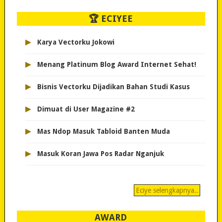
🏆 ECIYEE
▸
Karya Vectorku Jokowi
▸
Menang Platinum Blog Award Internet Sehat!
▸
Bisnis Vectorku Dijadikan Bahan Studi Kasus
▸
Dimuat di User Magazine #2
▸
Mas Ndop Masuk Tabloid Banten Muda
▸
Masuk Koran Jawa Pos Radar Nganjuk
Eciye selengkapnya..
AWARD