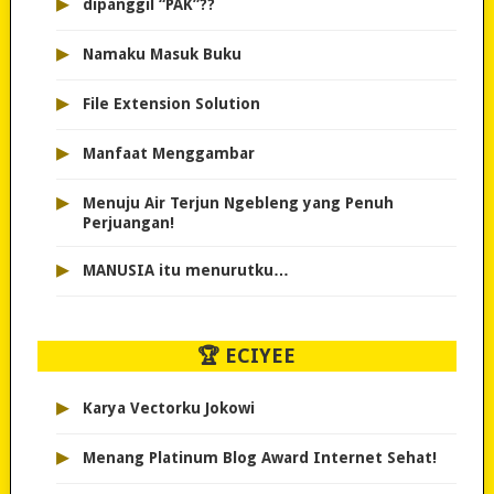
▸
dipanggil “PAK”??
▸
Namaku Masuk Buku
▸
File Extension Solution
▸
Manfaat Menggambar
▸
Menuju Air Terjun Ngebleng yang Penuh
Perjuangan!
▸
MANUSIA itu menurutku…
🏆 ECIYEE
▸
Karya Vectorku Jokowi
▸
Menang Platinum Blog Award Internet Sehat!