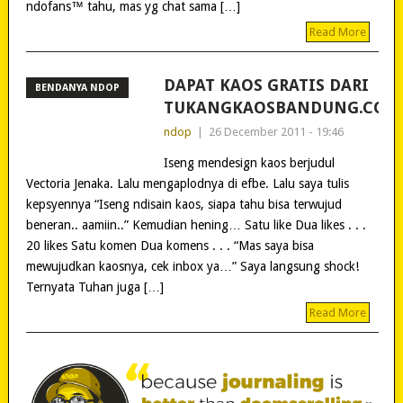
ndofans™ tahu, mas yg chat sama […]
Read More
DAPAT KAOS GRATIS DARI
BENDANYA NDOP
TUKANGKAOSBANDUNG.COM
ndop
|
26 December 2011 - 19:46
Iseng mendesign kaos berjudul
Vectoria Jenaka. Lalu mengaplodnya di efbe. Lalu saya tulis
kepsyennya “Iseng ndisain kaos, siapa tahu bisa terwujud
beneran.. aamiin..” Kemudian hening… Satu like Dua likes . . .
20 likes Satu komen Dua komens . . . “Mas saya bisa
mewujudkan kaosnya, cek inbox ya…” Saya langsung shock!
Ternyata Tuhan juga […]
Read More