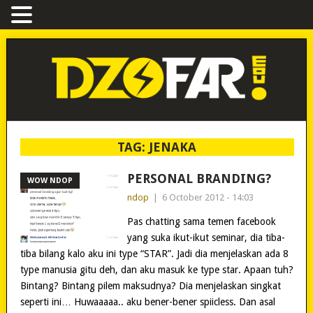
TAG:
JENAKA
PERSONAL BRANDING?
WOW NDOP
ndop
|
6 October 2012 - 14:03
Pas chatting sama temen facebook
yang suka ikut-ikut seminar, dia tiba-
tiba bilang kalo aku ini type “STAR”. Jadi dia menjelaskan ada 8
type manusia gitu deh, dan aku masuk ke type star. Apaan tuh?
Bintang? Bintang pilem maksudnya? Dia menjelaskan singkat
seperti ini… Huwaaaaa.. aku bener-bener spiicless. Dan asal