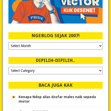
NGEBLOG SEJAK 2007!
Ngeblog
Sejak
2007!
DIPILIH-DIPILIH..
Dipilih-
dipilih..
BACA JUGA KAK
▸
Kenapa Ndop alias dzofar males naik sepeda
motor