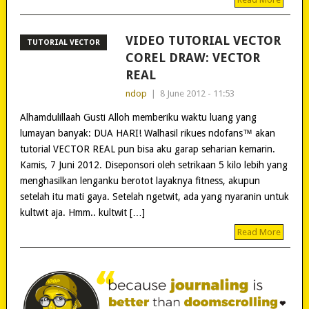
VIDEO TUTORIAL VECTOR
TUTORIAL VECTOR
COREL DRAW: VECTOR
REAL
ndop
|
8 June 2012 - 11:53
Alhamdulillaah Gusti Alloh memberiku waktu luang yang
lumayan banyak: DUA HARI! Walhasil rikues ndofans™ akan
tutorial VECTOR REAL pun bisa aku garap seharian kemarin.
Kamis, 7 Juni 2012. Diseponsori oleh setrikaan 5 kilo lebih yang
menghasilkan lenganku berotot layaknya fitness, akupun
setelah itu mati gaya. Setelah ngetwit, ada yang nyaranin untuk
kultwit aja. Hmm.. kultwit […]
Read More