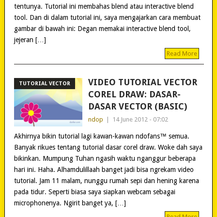
tentunya. Tutorial ini membahas blend atau interactive blend
tool. Dan di dalam tutorial ini, saya mengajarkan cara membuat
gambar di bawah ini: Degan memakai interactive blend tool,
jejeran […]
Read More
VIDEO TUTORIAL VECTOR
TUTORIAL VECTOR
COREL DRAW: DASAR-
DASAR VECTOR (BASIC)
ndop
|
14 June 2012 - 07:02
Akhirnya bikin tutorial lagi kawan-kawan ndofans™ semua.
Banyak rikues tentang tutorial dasar corel draw. Woke dah saya
bikinkan. Mumpung Tuhan ngasih waktu nganggur beberapa
hari ini. Haha. Alhamdulillaah banget jadi bisa ngrekam video
tutorial. Jam 11 malam, nunggu rumah sepi dan hening karena
pada tidur. Seperti biasa saya siapkan webcam sebagai
microphonenya. Ngirit banget ya, […]
Read More