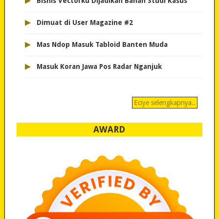
▸
Bisnis Vectorku Dijadikan Bahan Studi Kasus
▸
Dimuat di User Magazine #2
▸
Mas Ndop Masuk Tabloid Banten Muda
▸
Masuk Koran Jawa Pos Radar Nganjuk
Eciye selengkapnya..
AWARD