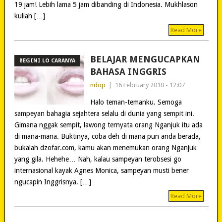
19 jam! Lebih lama 5 jam dibanding di Indonesia. Mukhlason
kuliah […]
Read More
BELAJAR MENGUCAPKAN
BEGINI LO CARANYA
BAHASA INGGRIS
ndop
|
16 February 2010 - 12:07
Halo teman-temanku. Semoga
sampeyan bahagia sejahtera selalu di dunia yang sempit ini.
Gimana nggak sempit, lawong ternyata orang Nganjuk itu ada
di mana-mana. Buktinya, coba deh di mana pun anda berada,
bukalah dzofar.com, kamu akan menemukan orang Nganjuk
yang gila. Hehehe… Nah, kalau sampeyan terobsesi go
internasional kayak Agnes Monica, sampeyan musti bener
ngucapin Inggrisnya. […]
Read More