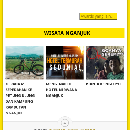
Awards yang lain…
WISATA NGANJUK
REVIEW POLYGON
MURAH BANGET!
WISATA NGANJUK:
XTRADA 6:
MENGINAP DI
PIKNIK KE NGLUYU
SEPEDAHAN KE
HOTEL NIRWANA
PETUNG ULUNG
NGANJUK
DAN KAMPUNG
RAMBUTAN
NGANJUK