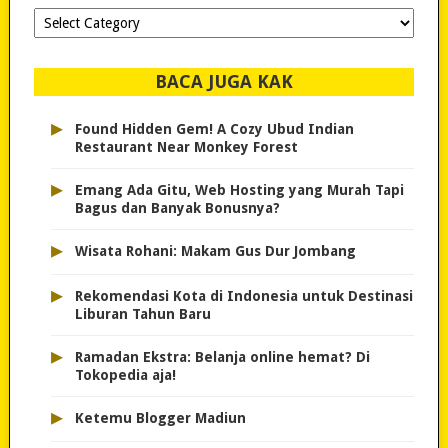
Dipilih-
dipilih..
BACA JUGA KAK
▸
Found Hidden Gem! A Cozy Ubud Indian
Restaurant Near Monkey Forest
▸
Emang Ada Gitu, Web Hosting yang Murah Tapi
Bagus dan Banyak Bonusnya?
▸
Wisata Rohani: Makam Gus Dur Jombang
▸
Rekomendasi Kota di Indonesia untuk Destinasi
Liburan Tahun Baru
▸
Ramadan Ekstra: Belanja online hemat? Di
Tokopedia aja!
▸
Ketemu Blogger Madiun